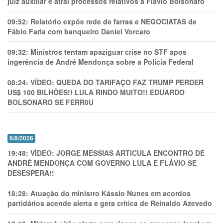
juiz auxiliar e atrai processos relativos a Flávio Bolsonaro
09:52:
Relatório expõe rede de farras e NEGOCIATAS de
Fábio Faria com banqueiro Daniel Vorcaro
09:32:
Ministros tentam apaziguar crise no STF apos
ingerência de André Mendonça sobre a Polícia Federal
08:24:
VÍDEO: QUEDA DO TARIFAÇO FAZ TRUMP PERDER
US$ 100 BILHÕES!! LULA RINDO MUITO!! EDUARDO
BOLSONARO SE FERR0U
6/8/2026
19:48:
VÍDEO: JORGE MESSIAS ARTICULA ENCONTRO DE
ANDRÉ MENDONÇA COM GOVERNO LULA E FLÁVIO SE
DESESPERA!!
18:28:
Atuação do ministro Kássio Nunes em acordos
partidários acende alerta e gera crítica de Reinaldo Azevedo