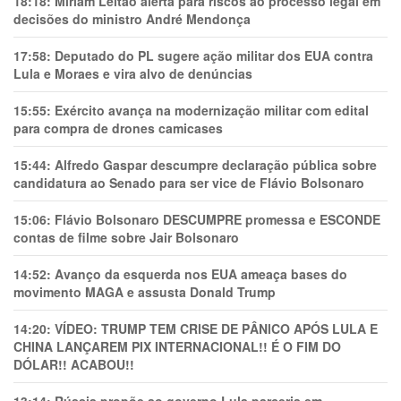
18:18:
Míriam Leitão alerta para riscos ao processo legal em
decisões do ministro André Mendonça
17:58:
Deputado do PL sugere ação militar dos EUA contra
Lula e Moraes e vira alvo de denúncias
15:55:
Exército avança na modernização militar com edital
para compra de drones camicases
15:44:
Alfredo Gaspar descumpre declaração pública sobre
candidatura ao Senado para ser vice de Flávio Bolsonaro
15:06:
Flávio Bolsonaro DESCUMPRE promessa e ESCONDE
contas de filme sobre Jair Bolsonaro
14:52:
Avanço da esquerda nos EUA ameaça bases do
movimento MAGA e assusta Donald Trump
14:20:
VÍDEO: TRUMP TEM CRlSE DE PÂNlCO APÓS LULA E
CHINA LANÇAREM PIX INTERNACIONAL!! É O FIM DO
DÓLAR!! ACABOU!!