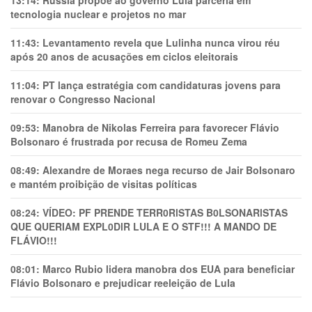
13:14:
Rússia propõe ao governo Lula parceria em
tecnologia nuclear e projetos no mar
11:43:
Levantamento revela que Lulinha nunca virou réu
após 20 anos de acusações em ciclos eleitorais
11:04:
PT lança estratégia com candidaturas jovens para
renovar o Congresso Nacional
09:53:
Manobra de Nikolas Ferreira para favorecer Flávio
Bolsonaro é frustrada por recusa de Romeu Zema
08:49:
Alexandre de Moraes nega recurso de Jair Bolsonaro
e mantém proibição de visitas políticas
08:24:
VÍDEO: PF PRENDE TERR0RlSTAS B0LSONARlSTAS
QUE QUERIAM EXPL0DlR LULA E O STF!!! A MANDO DE
FLÁVIO!!!
08:01:
Marco Rubio lidera manobra dos EUA para beneficiar
Flávio Bolsonaro e prejudicar reeleição de Lula