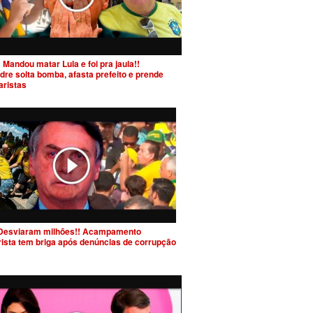
 Mandou matar Lula e foi pra jaula!!
dre solta bomba, afasta prefeito e prende
aristas
Desviaram milhões!! Acampamento
rista tem briga após denúncias de corrupção