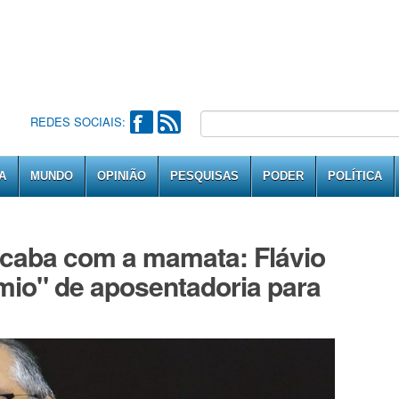
REDES SOCIAIS:
A
MUNDO
OPINIÃO
PESQUISAS
PODER
POLÍTICA
acaba com a mamata: Flávio
mio" de aposentadoria para