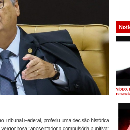
Notí
VÍDEO: 
renunci
o Tribunal Federal, proferiu uma decisão histórica
a vergonhosa "aposentadoria compulsória punitiva"