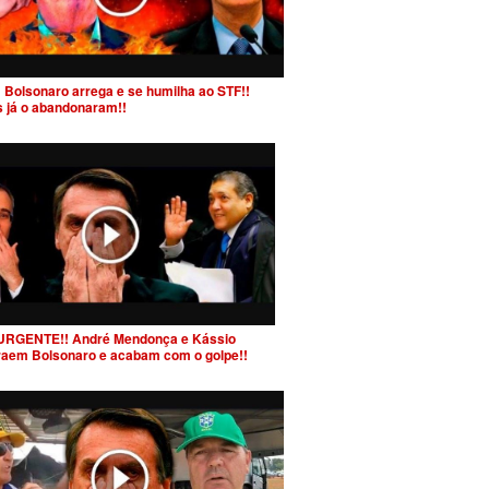
 Bolsonaro arrega e se humilha ao STF!!
s já o abandonaram!!
URGENTE!! André Mendonça e Kássio
raem Bolsonaro e acabam com o golpe!!