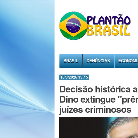
BRASIL
DENÚNCIAS
ECONOMI
16/3/2026 13:15
Decisão histórica 
Dino extingue "prê
juízes criminosos