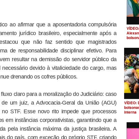
ico ao afirmar que a aposentadoria compulsória
VÍDEO:
mento jurídico brasileiro, especialmente após a
Alexan
bolson
estacou que não faz sentido que magistrados
 de responsabilidade disciplinar efetivo. Para
vem resultar na demissão do servidor público da
al necessário devido à vitaliciedade do cargo, mas
tinue drenando os cofres públicos.
luxo claro para a moralização do Judiciário: caso
 de um juiz, a Advocacia-Geral da União (AGU)
VÍDEO: 
bolsona
e no STF. Esse novo rito impede que processos
interna
s em instâncias corporativistas, garantindo que a
a pela instância máxima da justiça brasileira. A
ais do país, com exceção do próprio STF, criando