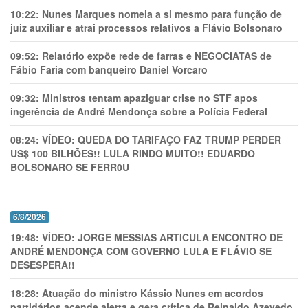
10:22:
Nunes Marques nomeia a si mesmo para função de
juiz auxiliar e atrai processos relativos a Flávio Bolsonaro
09:52:
Relatório expõe rede de farras e NEGOCIATAS de
Fábio Faria com banqueiro Daniel Vorcaro
09:32:
Ministros tentam apaziguar crise no STF apos
ingerência de André Mendonça sobre a Polícia Federal
08:24:
VÍDEO: QUEDA DO TARIFAÇO FAZ TRUMP PERDER
US$ 100 BILHÕES!! LULA RINDO MUITO!! EDUARDO
BOLSONARO SE FERR0U
6/8/2026
19:48:
VÍDEO: JORGE MESSIAS ARTICULA ENCONTRO DE
ANDRÉ MENDONÇA COM GOVERNO LULA E FLÁVIO SE
DESESPERA!!
18:28:
Atuação do ministro Kássio Nunes em acordos
partidários acende alerta e gera crítica de Reinaldo Azevedo