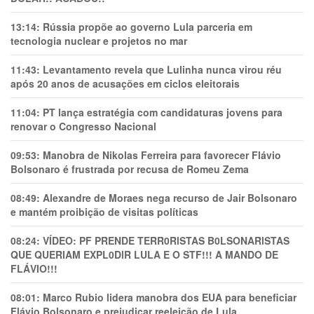
13:14:
Rússia propõe ao governo Lula parceria em
tecnologia nuclear e projetos no mar
11:43:
Levantamento revela que Lulinha nunca virou réu
após 20 anos de acusações em ciclos eleitorais
11:04:
PT lança estratégia com candidaturas jovens para
renovar o Congresso Nacional
09:53:
Manobra de Nikolas Ferreira para favorecer Flávio
Bolsonaro é frustrada por recusa de Romeu Zema
08:49:
Alexandre de Moraes nega recurso de Jair Bolsonaro
e mantém proibição de visitas políticas
08:24:
VÍDEO: PF PRENDE TERR0RlSTAS B0LSONARlSTAS
QUE QUERIAM EXPL0DlR LULA E O STF!!! A MANDO DE
FLÁVIO!!!
08:01:
Marco Rubio lidera manobra dos EUA para beneficiar
Flávio Bolsonaro e prejudicar reeleição de Lula