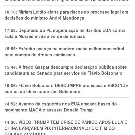
18:18:
Míriam Leitão alerta para riscos ao processo legal em
decisões do ministro André Mendonça
17:58:
Deputado do PL sugere ação militar dos EUA contra
Lula e Moraes e vira alvo de denúncias
15:55:
Exército avança na modernização militar com edital
para compra de drones camicases
15:44:
Alfredo Gaspar descumpre declaração pública sobre
candidatura ao Senado para ser vice de Flávio Bolsonaro
15:06:
Flávio Bolsonaro DESCUMPRE promessa e ESCONDE
contas de filme sobre Jair Bolsonaro
14:52:
Avanço da esquerda nos EUA ameaça bases do
movimento MAGA e assusta Donald Trump
14:20:
VÍDEO: TRUMP TEM CRlSE DE PÂNlCO APÓS LULA E
CHINA LANÇAREM PIX INTERNACIONAL!! É O FIM DO
DÓLAR!! ACABOU!!