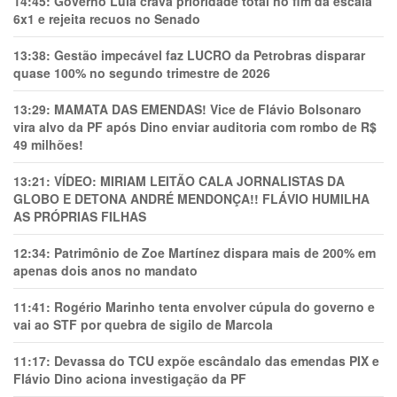
14:45:
Governo Lula crava prioridade total no fim da escala
6x1 e rejeita recuos no Senado
13:38:
Gestão impecável faz LUCRO da Petrobras disparar
quase 100% no segundo trimestre de 2026
13:29:
MAMATA DAS EMENDAS! Vice de Flávio Bolsonaro
vira alvo da PF após Dino enviar auditoria com rombo de R$
49 milhões!
13:21:
VÍDEO: MIRIAM LEITÃO CALA JORNALISTAS DA
GLOBO E DETONA ANDRÉ MENDONÇA!! FLÁVIO HUMILHA
AS PRÓPRIAS FILHAS
12:34:
Patrimônio de Zoe Martínez dispara mais de 200% em
apenas dois anos no mandato
11:41:
Rogério Marinho tenta envolver cúpula do governo e
vai ao STF por quebra de sigilo de Marcola
11:17:
Devassa do TCU expõe escândalo das emendas PIX e
Flávio Dino aciona investigação da PF