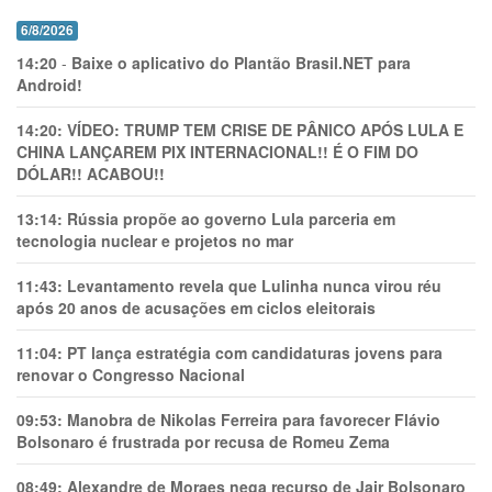
6/8/2026
14:20
-
Baixe o aplicativo do Plantão Brasil.NET para
Android!
14:20:
VÍDEO: TRUMP TEM CRlSE DE PÂNlCO APÓS LULA E
CHINA LANÇAREM PIX INTERNACIONAL!! É O FIM DO
DÓLAR!! ACABOU!!
13:14:
Rússia propõe ao governo Lula parceria em
tecnologia nuclear e projetos no mar
11:43:
Levantamento revela que Lulinha nunca virou réu
após 20 anos de acusações em ciclos eleitorais
11:04:
PT lança estratégia com candidaturas jovens para
renovar o Congresso Nacional
09:53:
Manobra de Nikolas Ferreira para favorecer Flávio
Bolsonaro é frustrada por recusa de Romeu Zema
08:49:
Alexandre de Moraes nega recurso de Jair Bolsonaro