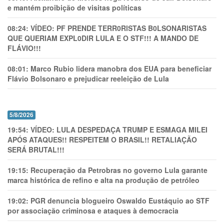
e mantém proibição de visitas políticas
08:24:
VÍDEO: PF PRENDE TERR0RlSTAS B0LSONARlSTAS
QUE QUERIAM EXPL0DlR LULA E O STF!!! A MANDO DE
FLÁVIO!!!
08:01:
Marco Rubio lidera manobra dos EUA para beneficiar
Flávio Bolsonaro e prejudicar reeleição de Lula
5/8/2026
19:54:
VÍDEO: LULA DESPEDAÇA TRUMP E ESMAGA MILEI
APÓS ATAQUES!! RESPEITEM O BRASIL!! RETALIAÇÃO
SERÁ BRUTAL!!!
19:15:
Recuperação da Petrobras no governo Lula garante
marca histórica de refino e alta na produção de petróleo
19:02:
PGR denuncia blogueiro Oswaldo Eustáquio ao STF
por associação criminosa e ataques à democracia