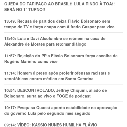
QUEDA DO TARIFAÇO AO BRASIL!! LULA RINDO À TOA!!
SERÁ NO 1° TURNO!!
13:49:
Recusa de partidos deixa Flávio Bolsonaro sem
tempo de TV e força chapa com Alfredo Gaspar para vice
13:40:
Lula e Davi Alcolumbre se reúnem na casa de
Alexandre de Moraes para retomar diálogo
11:57:
Rejeição do PP a Flávio Bolsonaro força escolha de
Rogério Marinho como vice
11:14:
Homem é preso após proferir ofensas racistas e
xenofóbicas contra médico em Santa Catarina
10:54:
DESCONTROLADO, Jeffrey Chiquini, aliado de
Bolsonaro, surta ao vivo e FOGE de podcast
10:17:
Pesquisa Quaest aponta estabilidade na aprovação
do governo Lula pelo segundo mês seguido
09:14:
VÍDEO: KASSIO NUNES HUMlLHA FLÁVIO