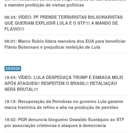
e mantém proibição de visitas políticas
08:24:
VÍDEO: PF PRENDE TERR0RlSTAS B0LSONARlSTAS
QUE QUERIAM EXPL0DlR LULA E O STF!!! A MANDO DE
FLÁVIO!!!
08:01:
Marco Rubio lidera manobra dos EUA para beneficiar
Flávio Bolsonaro e prejudicar reeleição de Lula
5/8/2026
19:54:
VÍDEO: LULA DESPEDAÇA TRUMP E ESMAGA MILEI
APÓS ATAQUES!! RESPEITEM O BRASIL!! RETALIAÇÃO
SERÁ BRUTAL!!!
19:15:
Recuperação da Petrobras no governo Lula garante
marca histórica de refino e alta na produção de petróleo
19:02:
PGR denuncia blogueiro Oswaldo Eustáquio ao STF
por associação criminosa e ataques à democracia