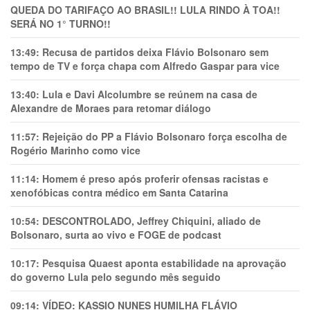
QUEDA DO TARIFAÇO AO BRASIL!! LULA RINDO À TOA!!
SERÁ NO 1° TURNO!!
13:49:
Recusa de partidos deixa Flávio Bolsonaro sem
tempo de TV e força chapa com Alfredo Gaspar para vice
13:40:
Lula e Davi Alcolumbre se reúnem na casa de
Alexandre de Moraes para retomar diálogo
11:57:
Rejeição do PP a Flávio Bolsonaro força escolha de
Rogério Marinho como vice
11:14:
Homem é preso após proferir ofensas racistas e
xenofóbicas contra médico em Santa Catarina
10:54:
DESCONTROLADO, Jeffrey Chiquini, aliado de
Bolsonaro, surta ao vivo e FOGE de podcast
10:17:
Pesquisa Quaest aponta estabilidade na aprovação
do governo Lula pelo segundo mês seguido
09:14:
VÍDEO: KASSIO NUNES HUMlLHA FLÁVIO