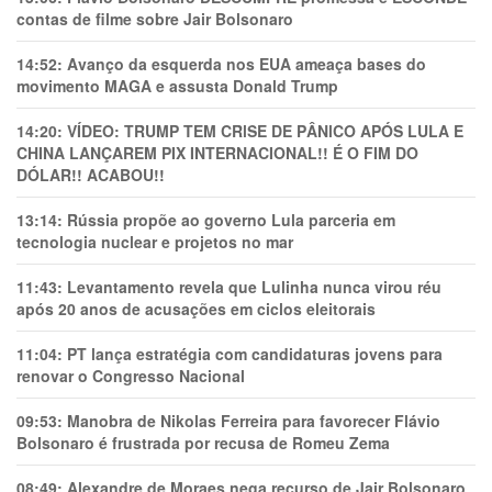
contas de filme sobre Jair Bolsonaro
14:52:
Avanço da esquerda nos EUA ameaça bases do
movimento MAGA e assusta Donald Trump
14:20:
VÍDEO: TRUMP TEM CRlSE DE PÂNlCO APÓS LULA E
CHINA LANÇAREM PIX INTERNACIONAL!! É O FIM DO
DÓLAR!! ACABOU!!
13:14:
Rússia propõe ao governo Lula parceria em
tecnologia nuclear e projetos no mar
11:43:
Levantamento revela que Lulinha nunca virou réu
após 20 anos de acusações em ciclos eleitorais
11:04:
PT lança estratégia com candidaturas jovens para
renovar o Congresso Nacional
09:53:
Manobra de Nikolas Ferreira para favorecer Flávio
Bolsonaro é frustrada por recusa de Romeu Zema
08:49:
Alexandre de Moraes nega recurso de Jair Bolsonaro