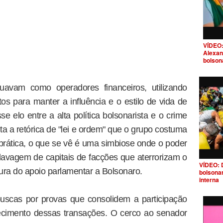
VÍDEO:
Alexan
bolson
uavam como operadores financeiros, utilizando
tos para manter a influência e o estilo de vida de
e elo entre a alta política bolsonarista e o crime
 a retórica de "lei e ordem" que o grupo costuma
 prática, o que se vê é uma simbiose onde o poder
a lavagem de capitais de facções que aterrorizam o
VÍDEO: 
ura do apoio parlamentar a Bolsonaro.
bolsona
interna
buscas por provas que consolidem a participação
ecimento dessas transações. O cerco ao senador