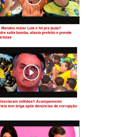
 Mandou matar Lula e foi pra jaula!!
dre solta bomba, afasta prefeito e prende
aristas
Desviaram milhões!! Acampamento
rista tem briga após denúncias de corrupção