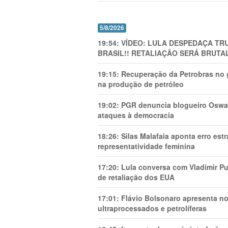
5/8/2026
19:54:
VÍDEO: LULA DESPEDAÇA TRU
BRASIL!! RETALIAÇÃO SERÁ BRUTAL
19:15:
Recuperação da Petrobras no g
na produção de petróleo
19:02:
PGR denuncia blogueiro Oswal
ataques à democracia
18:26:
Silas Malafaia aponta erro es
representatividade feminina
17:20:
Lula conversa com Vladimir Put
de retaliação dos EUA
17:01:
Flávio Bolsonaro apresenta no
ultraprocessados e petrolíferas