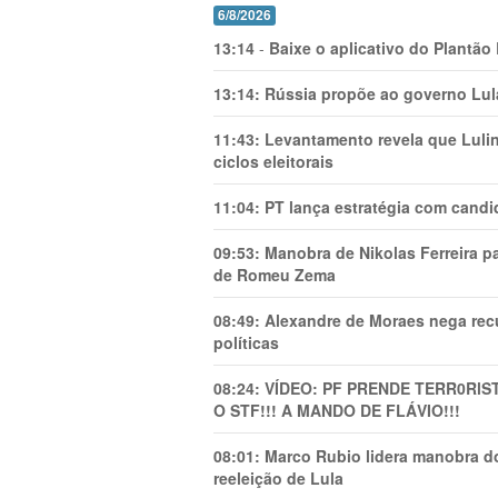
6/8/2026
13:14
-
Baixe o aplicativo do Plantão
13:14:
Rússia propõe ao governo Lula
11:43:
Levantamento revela que Luli
ciclos eleitorais
11:04:
PT lança estratégia com candi
09:53:
Manobra de Nikolas Ferreira pa
de Romeu Zema
08:49:
Alexandre de Moraes nega recu
políticas
08:24:
VÍDEO: PF PRENDE TERR0RlS
O STF!!! A MANDO DE FLÁVIO!!!
08:01:
Marco Rubio lidera manobra do
reeleição de Lula