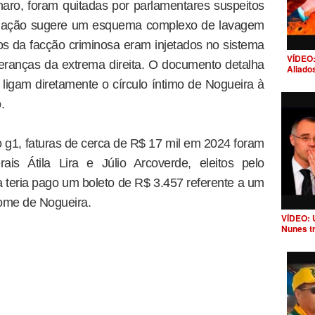
naro, foram quitadas por parlamentares suspeitos
tigação sugere um esquema complexo de lavagem
os da facção criminosa eram injetados no sistema
VÍDEO:
ideranças da extrema direita. O documento detalha
Aliado
ligam diretamente o círculo íntimo de Nogueira à
.
g1, faturas de cerca de R$ 17 mil em 2024 foram
ais Átila Lira e Júlio Arcoverde, eleitos pelo
a teria pago um boleto de R$ 3.457 referente a um
nome de Nogueira.
VÍDEO: 
Nunes t