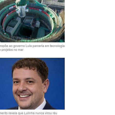
ropõe ao governo Lula parceria em tecnologia
e projetos no mar
ento revela que Lulinha nunca virou réu