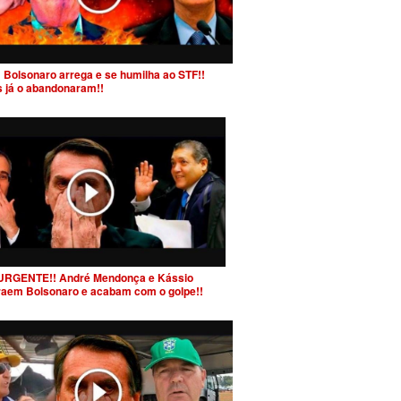
 Bolsonaro arrega e se humilha ao STF!!
s já o abandonaram!!
URGENTE!! André Mendonça e Kássio
raem Bolsonaro e acabam com o golpe!!