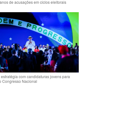
anos de acusações em ciclos eleitorais
 estratégia com candidaturas jovens para
 o Congresso Nacional