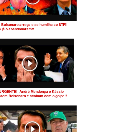
 Bolsonaro arrega e se humilha ao STF!!
s já o abandonaram!!
URGENTE!! André Mendonça e Kássio
raem Bolsonaro e acabam com o golpe!!