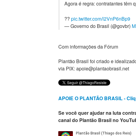
Agora é regra: contratantes têm q
??
pic.twitter.com/l2VnP6nBp9
— Governo do Brasil (@govbr)
M
Com informações da Fórum
Plantão Brasil foi criado e ideali
via PIX: apoie@plantaobrasil.net
APOIE O PLANTÃO BRASIL - Cliq
Se você quer ajudar na luta contra
canal do Plantão Brasil no YouTu