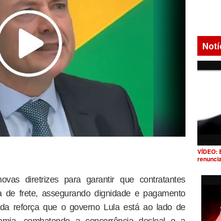
Notí
VÍDEO: 
renunci
vas diretrizes para garantir que contratantes
a de frete, assegurando dignidade e pagamento
ida reforça que o governo Lula está ao lado de
mia, combatendo a concorrência desleal e a