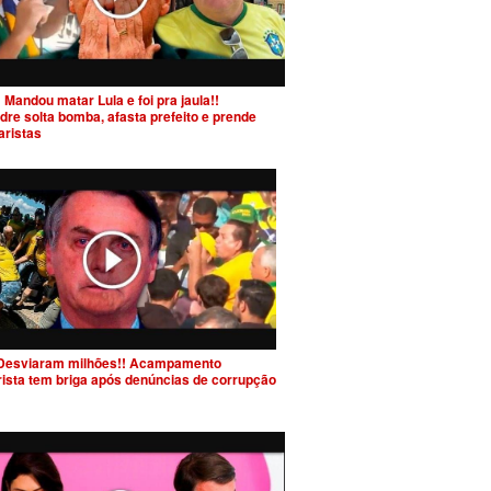
 Mandou matar Lula e foi pra jaula!!
dre solta bomba, afasta prefeito e prende
aristas
Desviaram milhões!! Acampamento
rista tem briga após denúncias de corrupção