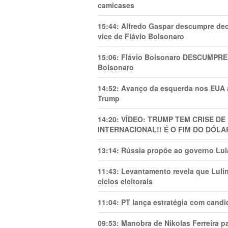
camicases
15:44:
Alfredo Gaspar descumpre dec
vice de Flávio Bolsonaro
15:06:
Flávio Bolsonaro DESCUMPRE 
Bolsonaro
14:52:
Avanço da esquerda nos EUA
Trump
14:20:
VÍDEO: TRUMP TEM CRlSE DE
INTERNACIONAL!! É O FIM DO DÓLA
13:14:
Rússia propõe ao governo Lula
11:43:
Levantamento revela que Luli
ciclos eleitorais
11:04:
PT lança estratégia com candi
09:53:
Manobra de Nikolas Ferreira pa