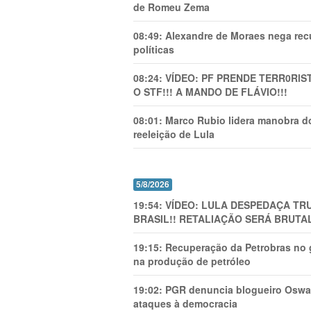
de Romeu Zema
08:49:
Alexandre de Moraes nega recu
políticas
08:24:
VÍDEO: PF PRENDE TERR0RlS
O STF!!! A MANDO DE FLÁVIO!!!
08:01:
Marco Rubio lidera manobra do
reeleição de Lula
5/8/2026
19:54:
VÍDEO: LULA DESPEDAÇA TRU
BRASIL!! RETALIAÇÃO SERÁ BRUTAL
19:15:
Recuperação da Petrobras no g
na produção de petróleo
19:02:
PGR denuncia blogueiro Oswal
ataques à democracia