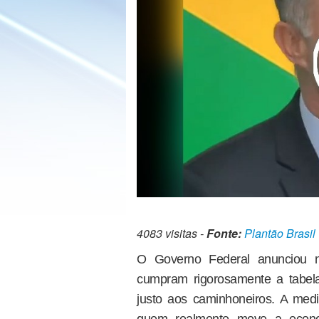
4083 visitas -
Fonte:
Plantão Brasil
O Governo Federal anunciou no
cumpram rigorosamente a tabel
justo aos caminhoneiros. A med
quem realmente move a econo