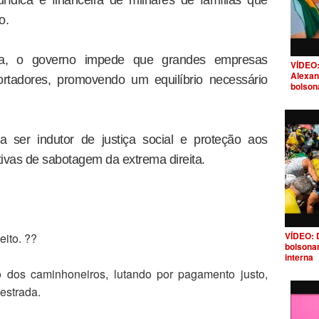
o.
cada, o governo impede que grandes empresas
VÍDEO:
Alexan
tadores, promovendo um equilíbrio necessário
bolson
a ser indutor de justiça social e proteção aos
tivas de sabotagem da extrema direita.
VÍDEO: 
ito. ??
bolsona
interna
 dos caminhoneiros, lutando por pagamento justo,
estrada.