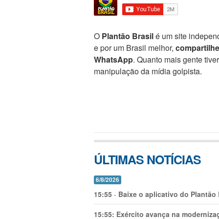
O
Plantão Brasil
é um site independ
e por um Brasil melhor,
compartilh
WhatsApp
. Quanto mais gente tive
manipulação da mídia golpista.
ÚLTIMAS NOTÍCIAS
6/8/2026
15:55
-
Baixe o aplicativo do Plantão
15:55:
Exército avança na modernizaç