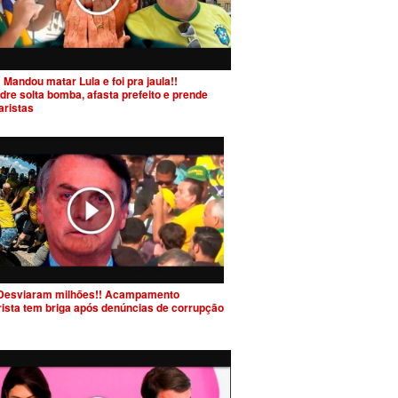
 Mandou matar Lula e foi pra jaula!!
dre solta bomba, afasta prefeito e prende
aristas
Desviaram milhões!! Acampamento
rista tem briga após denúncias de corrupção