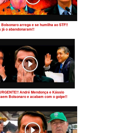
 Bolsonaro arrega e se humilha ao STF!!
s já o abandonaram!!
URGENTE!! André Mendonça e Kássio
raem Bolsonaro e acabam com o golpe!!