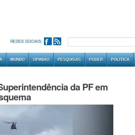
REDES SOCIAIS:
A
MUNDO
OPINIÃO
PESQUISAS
PODER
POLÍTICA
 Superintendência da PF em
 esquema