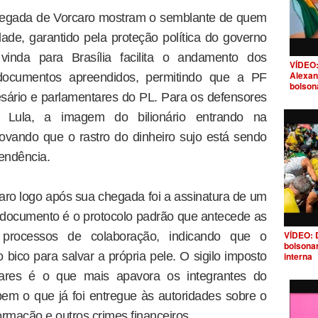
chegada de Vorcaro mostram o semblante de quem
de, garantido pela proteção política do governo
 vinda para Brasília facilita o andamento dos
VÍDEO:
Alexan
documentos apreendidos, permitindo que a PF
bolson
sário e parlamentares do PL. Para os defensores
Lula, a imagem do bilionário entrando na
ovando que o rastro do dinheiro sujo está sendo
pendência.
ro logo após sua chegada foi a assinatura de um
 documento é o protocolo padrão que antecede as
VÍDEO: 
processos de colaboração, indicando que o
bolsona
 bico para salvar a própria pele. O sigilo imposto
interna
nares é o que mais apavora os integrantes do
em o que já foi entregue às autoridades sobre o
rmação e outros crimes financeiros.