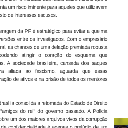
nta um risco iminente para aqueles que utilizavam
to de interesses escusos.
eragem da PF é estratégico para evitar a queima
ersões entre os investigados. Com o empresário
deral, as chances de uma delação premiada robusta
podendo atingir o coração do esquema que
tas. A sociedade brasileira, cansada dos saques
eira aliada ao fascismo, aguarda que essas
ração de ativos e na prisão de todos os mentores
rasília consolida a retomada do Estado de Direito
 "amigos do rei" do governo passado. A Polícia
obre um dos maiores arquivos vivos da corrupção
 de confidencialidade é apenas o prelúdio de um