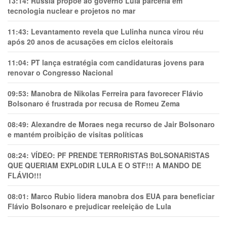
13:14:
Rússia propõe ao governo Lula parceria em
tecnologia nuclear e projetos no mar
11:43:
Levantamento revela que Lulinha nunca virou réu
após 20 anos de acusações em ciclos eleitorais
11:04:
PT lança estratégia com candidaturas jovens para
renovar o Congresso Nacional
09:53:
Manobra de Nikolas Ferreira para favorecer Flávio
Bolsonaro é frustrada por recusa de Romeu Zema
08:49:
Alexandre de Moraes nega recurso de Jair Bolsonaro
e mantém proibição de visitas políticas
08:24:
VÍDEO: PF PRENDE TERR0RlSTAS B0LSONARlSTAS
QUE QUERIAM EXPL0DlR LULA E O STF!!! A MANDO DE
FLÁVIO!!!
08:01:
Marco Rubio lidera manobra dos EUA para beneficiar
Flávio Bolsonaro e prejudicar reeleição de Lula