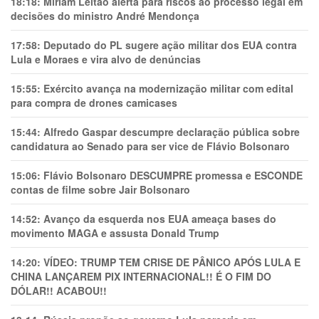
18:18:
Míriam Leitão alerta para riscos ao processo legal em
decisões do ministro André Mendonça
17:58:
Deputado do PL sugere ação militar dos EUA contra
Lula e Moraes e vira alvo de denúncias
15:55:
Exército avança na modernização militar com edital
para compra de drones camicases
15:44:
Alfredo Gaspar descumpre declaração pública sobre
candidatura ao Senado para ser vice de Flávio Bolsonaro
15:06:
Flávio Bolsonaro DESCUMPRE promessa e ESCONDE
contas de filme sobre Jair Bolsonaro
14:52:
Avanço da esquerda nos EUA ameaça bases do
movimento MAGA e assusta Donald Trump
14:20:
VÍDEO: TRUMP TEM CRlSE DE PÂNlCO APÓS LULA E
CHINA LANÇAREM PIX INTERNACIONAL!! É O FIM DO
DÓLAR!! ACABOU!!