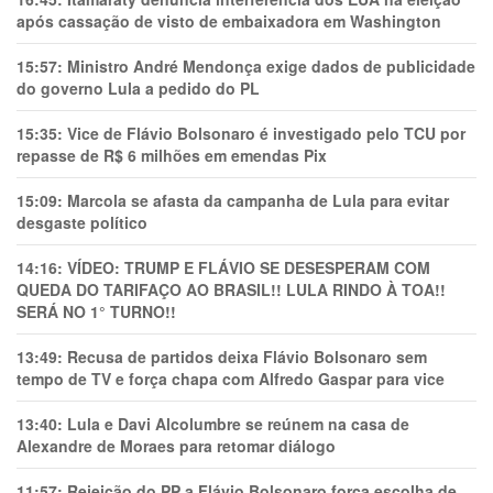
após cassação de visto de embaixadora em Washington
15:57:
Ministro André Mendonça exige dados de publicidade
do governo Lula a pedido do PL
15:35:
Vice de Flávio Bolsonaro é investigado pelo TCU por
repasse de R$ 6 milhões em emendas Pix
15:09:
Marcola se afasta da campanha de Lula para evitar
desgaste político
14:16:
VÍDEO: TRUMP E FLÁVIO SE DESESPERAM COM
QUEDA DO TARIFAÇO AO BRASIL!! LULA RINDO À TOA!!
SERÁ NO 1° TURNO!!
13:49:
Recusa de partidos deixa Flávio Bolsonaro sem
tempo de TV e força chapa com Alfredo Gaspar para vice
13:40:
Lula e Davi Alcolumbre se reúnem na casa de
Alexandre de Moraes para retomar diálogo
11:57:
Rejeição do PP a Flávio Bolsonaro força escolha de