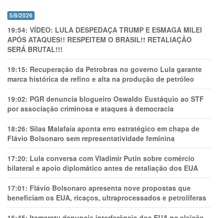
5/8/2026
19:54:
VÍDEO: LULA DESPEDAÇA TRUMP E ESMAGA MILEI
APÓS ATAQUES!! RESPEITEM O BRASIL!! RETALIAÇÃO
SERÁ BRUTAL!!!
19:15:
Recuperação da Petrobras no governo Lula garante
marca histórica de refino e alta na produção de petróleo
19:02:
PGR denuncia blogueiro Oswaldo Eustáquio ao STF
por associação criminosa e ataques à democracia
18:26:
Silas Malafaia aponta erro estratégico em chapa de
Flávio Bolsonaro sem representatividade feminina
17:20:
Lula conversa com Vladimir Putin sobre comércio
bilateral e apoio diplomático antes de retaliação dos EUA
17:01:
Flávio Bolsonaro apresenta nove propostas que
beneficiam os EUA, ricaços, ultraprocessados e petrolíferas
16:45:
Itamaraty denuncia interferência dos EUA na eleição