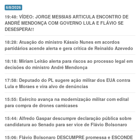
6/8/2026
19:48:
VÍDEO: JORGE MESSIAS ARTICULA ENCONTRO DE
ANDRÉ MENDONÇA COM GOVERNO LULA E FLÁVIO SE
DESESPERA!!
18:28:
Atuação do ministro Kássio Nunes em acordos
partidários acende alerta e gera crítica de Reinaldo Azevedo
18:18:
Míriam Leitão alerta para riscos ao processo legal em
decisões do ministro André Mendonça
17:58:
Deputado do PL sugere ação militar dos EUA contra
Lula e Moraes e vira alvo de denúncias
15:55:
Exército avança na modernização militar com edital
para compra de drones camicases
15:44:
Alfredo Gaspar descumpre declaração pública sobre
candidatura ao Senado para ser vice de Flávio Bolsonaro
15:06:
Flávio Bolsonaro DESCUMPRE promessa e ESCONDE