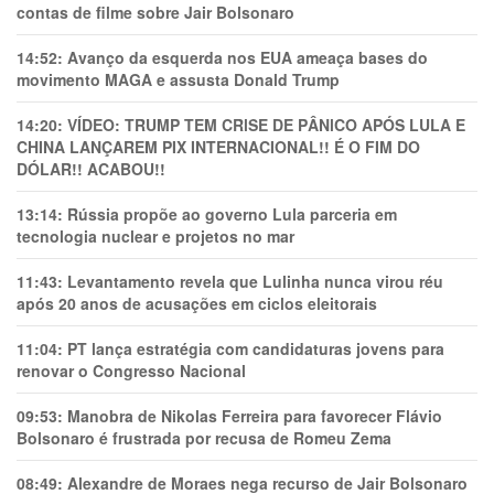
contas de filme sobre Jair Bolsonaro
14:52:
Avanço da esquerda nos EUA ameaça bases do
movimento MAGA e assusta Donald Trump
14:20:
VÍDEO: TRUMP TEM CRlSE DE PÂNlCO APÓS LULA E
CHINA LANÇAREM PIX INTERNACIONAL!! É O FIM DO
DÓLAR!! ACABOU!!
13:14:
Rússia propõe ao governo Lula parceria em
tecnologia nuclear e projetos no mar
11:43:
Levantamento revela que Lulinha nunca virou réu
após 20 anos de acusações em ciclos eleitorais
11:04:
PT lança estratégia com candidaturas jovens para
renovar o Congresso Nacional
09:53:
Manobra de Nikolas Ferreira para favorecer Flávio
Bolsonaro é frustrada por recusa de Romeu Zema
08:49:
Alexandre de Moraes nega recurso de Jair Bolsonaro