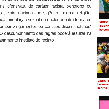
s ofensivas, de caráter racista, xenófobo ou
, etnia, nacionalidade, gênero, idioma, religião,
ica, orientação sexual ou qualquer outra forma de
VÍDEO:
Alexan
ntoar xingamentos ou cânticos discriminatórios”
bolson
O descumprimento das regras poderá resultar na
astamento imediato do recinto.
VÍDEO: 
bolsona
interna