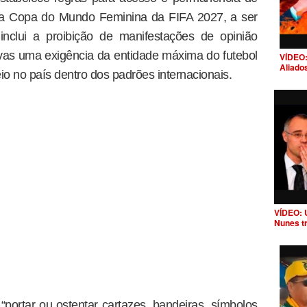
e a Copa do Mundo Feminina da FIFA 2027, a ser
 inclui a proibição de manifestações de opinião
tivas uma exigência da entidade máxima do futebol
VÍDEO:
Aliado
eio no país dentro dos padrões internacionais.
VÍDEO: 
Nunes t
“portar ou ostentar cartazes, bandeiras, símbolos