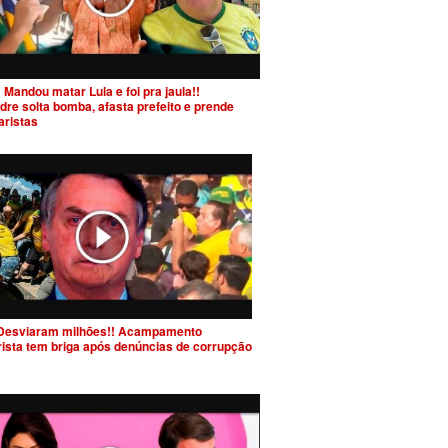
 Mandou matar Lula e foi pra jaula!!
dre solta bomba, afasta prefeito e prende
aristas
Desviaram milhões!! Acampamento
rista tem briga após denúncias de corrupção