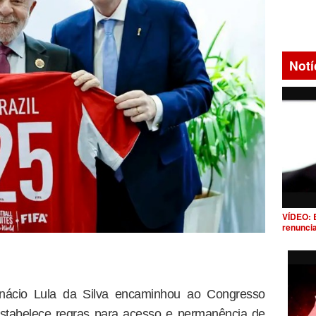
Notí
VÍDEO: 
renunci
Inácio Lula da Silva encaminhou ao Congresso
estabelece regras para acesso e permanência de