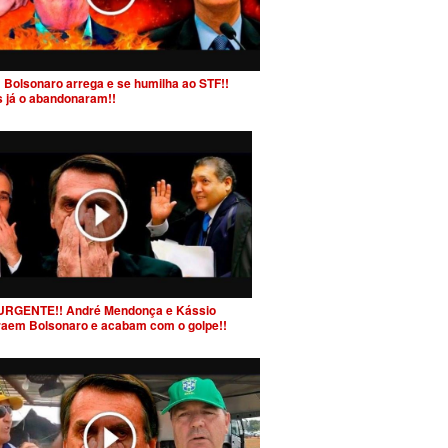
 Bolsonaro arrega e se humilha ao STF!!
s já o abandonaram!!
URGENTE!! André Mendonça e Kássio
raem Bolsonaro e acabam com o golpe!!