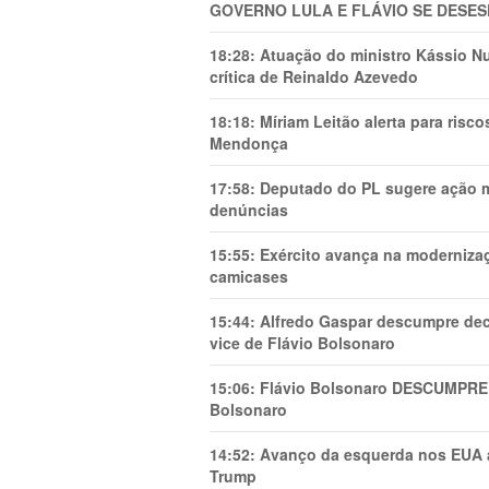
GOVERNO LULA E FLÁVIO SE DESES
18:28:
Atuação do ministro Kássio Nu
crítica de Reinaldo Azevedo
18:18:
Míriam Leitão alerta para risc
Mendonça
17:58:
Deputado do PL sugere ação mi
denúncias
15:55:
Exército avança na modernizaç
camicases
15:44:
Alfredo Gaspar descumpre dec
vice de Flávio Bolsonaro
15:06:
Flávio Bolsonaro DESCUMPRE 
Bolsonaro
14:52:
Avanço da esquerda nos EUA
Trump