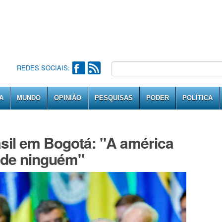
REDES SOCIAIS:
A
MUNDO
OPINIÃO
PESQUISAS
PODER
POLÍTICA
asil em Bogotá: "A américa
l de ninguém"