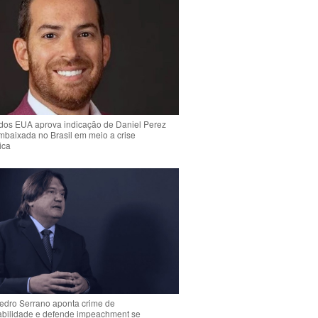
dos EUA aprova indicação de Daniel Perez
mbaixada no Brasil em meio a crise
ica
Pedro Serrano aponta crime de
abilidade e defende impeachment se