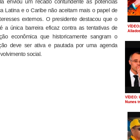
ula enviou um recado contundente às potências
ca Latina e o Caribe não aceitam mais o papel de
nteresses externos. O presidente destacou que o
VÍDEO:
é a única barreira eficaz contra as tentativas de
Aliado
ração econômica que historicamente sangram o
ração deve ser ativa e pautada por uma agenda
volvimento social.
VÍDEO: 
Nunes t