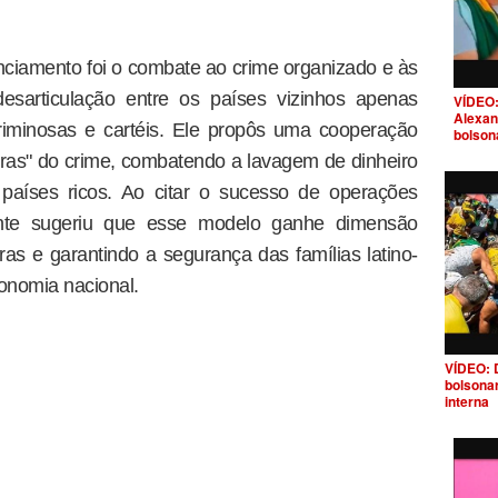
ciamento foi o combate ao crime organizado e às
desarticulação entre os países vizinhos apenas
VÍDEO:
Alexan
riminosas e cartéis. Ele propôs uma cooperação
bolson
feras" do crime, combatendo a lavagem de dinheiro
países ricos. Ao citar o sucesso de operações
dente sugeriu que esse modelo ganhe dimensão
iras e garantindo a segurança das famílias latino-
onomia nacional.
VÍDEO: 
bolsona
interna