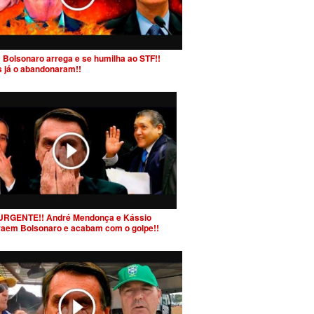
 Bolsonaro arrega e se humilha ao STF!!
s já o abandonaram!!
URGENTE!! André Mendonça e Kássio
raem Bolsonaro e acabam com o golpe!!