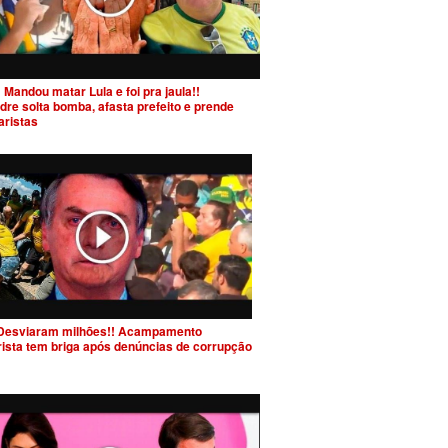
 Mandou matar Lula e foi pra jaula!!
dre solta bomba, afasta prefeito e prende
aristas
Desviaram milhões!! Acampamento
rista tem briga após denúncias de corrupção