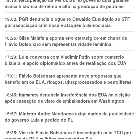
19:15:
Recuperação da Petrobras no governo Lula garante
marca histórica de refino e alta na produção de petróleo
19:02:
PGR denuncia blogueiro Oswaldo Eustáquio ao STF
por associação criminosa e ataques à democracia
18:26:
Silas Malafaia aponta erro estratégico em chapa de
Flávio Bolsonaro sem representatividade feminina
17:20:
Lula conversa com Vladimir Putin sobre comércio
bilateral e apoio diplomático antes de retaliação dos EUA
17:01:
Flávio Bolsonaro apresenta nove propostas que
beneficiam os EUA, ricaços, ultraprocessados e petrolíferas
16:45:
Itamaraty denuncia interferência dos EUA na eleição
após cassação de visto de embaixadora em Washington
15:57:
Ministro André Mendonça exige dados de publicidade
do governo Lula a pedido do PL
15:35:
Vice de Flávio Bolsonaro é investigado pelo TCU por
repasse de R$ 6 milhões em emendas Pix