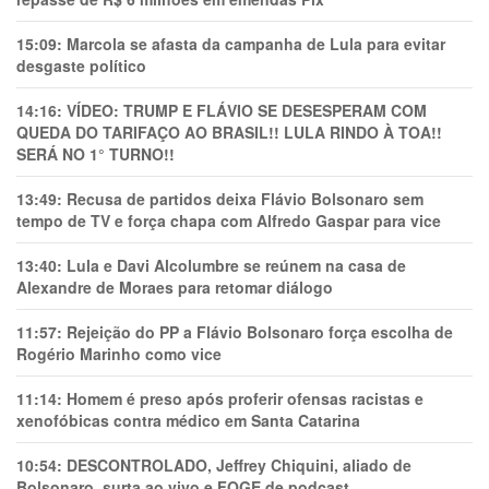
15:09:
Marcola se afasta da campanha de Lula para evitar
desgaste político
14:16:
VÍDEO: TRUMP E FLÁVIO SE DESESPERAM COM
QUEDA DO TARIFAÇO AO BRASIL!! LULA RINDO À TOA!!
SERÁ NO 1° TURNO!!
13:49:
Recusa de partidos deixa Flávio Bolsonaro sem
tempo de TV e força chapa com Alfredo Gaspar para vice
13:40:
Lula e Davi Alcolumbre se reúnem na casa de
Alexandre de Moraes para retomar diálogo
11:57:
Rejeição do PP a Flávio Bolsonaro força escolha de
Rogério Marinho como vice
11:14:
Homem é preso após proferir ofensas racistas e
xenofóbicas contra médico em Santa Catarina
10:54:
DESCONTROLADO, Jeffrey Chiquini, aliado de
Bolsonaro, surta ao vivo e FOGE de podcast