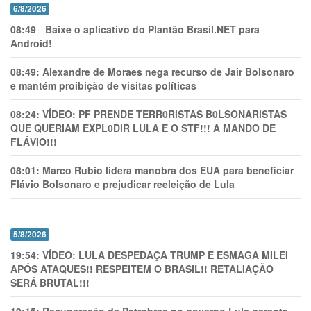
6/8/2026
08:49
-
Baixe o aplicativo do Plantão Brasil.NET para
Android!
08:49:
Alexandre de Moraes nega recurso de Jair Bolsonaro
e mantém proibição de visitas políticas
08:24:
VÍDEO: PF PRENDE TERR0RlSTAS B0LSONARlSTAS
QUE QUERIAM EXPL0DlR LULA E O STF!!! A MANDO DE
FLÁVIO!!!
08:01:
Marco Rubio lidera manobra dos EUA para beneficiar
Flávio Bolsonaro e prejudicar reeleição de Lula
5/8/2026
19:54:
VÍDEO: LULA DESPEDAÇA TRUMP E ESMAGA MILEI
APÓS ATAQUES!! RESPEITEM O BRASIL!! RETALIAÇÃO
SERÁ BRUTAL!!!