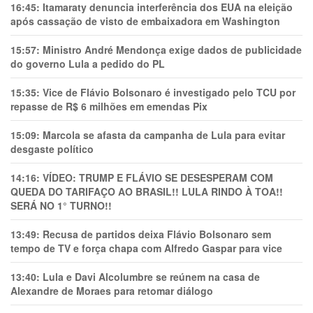
16:45:
Itamaraty denuncia interferência dos EUA na eleição
após cassação de visto de embaixadora em Washington
15:57:
Ministro André Mendonça exige dados de publicidade
do governo Lula a pedido do PL
15:35:
Vice de Flávio Bolsonaro é investigado pelo TCU por
repasse de R$ 6 milhões em emendas Pix
15:09:
Marcola se afasta da campanha de Lula para evitar
desgaste político
14:16:
VÍDEO: TRUMP E FLÁVIO SE DESESPERAM COM
QUEDA DO TARIFAÇO AO BRASIL!! LULA RINDO À TOA!!
SERÁ NO 1° TURNO!!
13:49:
Recusa de partidos deixa Flávio Bolsonaro sem
tempo de TV e força chapa com Alfredo Gaspar para vice
13:40:
Lula e Davi Alcolumbre se reúnem na casa de
Alexandre de Moraes para retomar diálogo