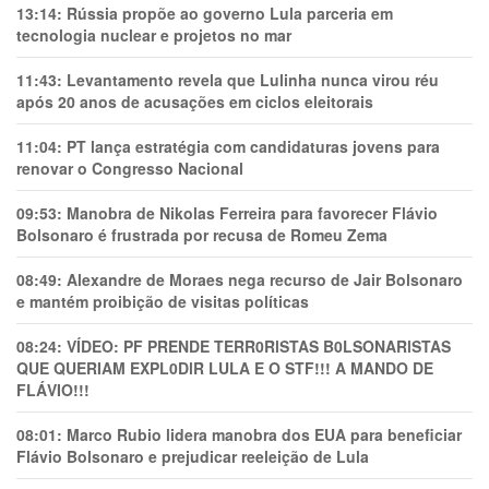
13:14:
Rússia propõe ao governo Lula parceria em
tecnologia nuclear e projetos no mar
11:43:
Levantamento revela que Lulinha nunca virou réu
após 20 anos de acusações em ciclos eleitorais
11:04:
PT lança estratégia com candidaturas jovens para
renovar o Congresso Nacional
09:53:
Manobra de Nikolas Ferreira para favorecer Flávio
Bolsonaro é frustrada por recusa de Romeu Zema
08:49:
Alexandre de Moraes nega recurso de Jair Bolsonaro
e mantém proibição de visitas políticas
08:24:
VÍDEO: PF PRENDE TERR0RlSTAS B0LSONARlSTAS
QUE QUERIAM EXPL0DlR LULA E O STF!!! A MANDO DE
FLÁVIO!!!
08:01:
Marco Rubio lidera manobra dos EUA para beneficiar
Flávio Bolsonaro e prejudicar reeleição de Lula