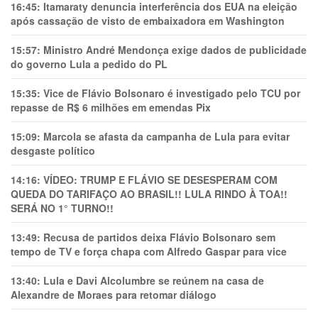
16:45:
Itamaraty denuncia interferência dos EUA na eleição
após cassação de visto de embaixadora em Washington
15:57:
Ministro André Mendonça exige dados de publicidade
do governo Lula a pedido do PL
15:35:
Vice de Flávio Bolsonaro é investigado pelo TCU por
repasse de R$ 6 milhões em emendas Pix
15:09:
Marcola se afasta da campanha de Lula para evitar
desgaste político
14:16:
VÍDEO: TRUMP E FLÁVIO SE DESESPERAM COM
QUEDA DO TARIFAÇO AO BRASIL!! LULA RINDO À TOA!!
SERÁ NO 1° TURNO!!
13:49:
Recusa de partidos deixa Flávio Bolsonaro sem
tempo de TV e força chapa com Alfredo Gaspar para vice
13:40:
Lula e Davi Alcolumbre se reúnem na casa de
Alexandre de Moraes para retomar diálogo