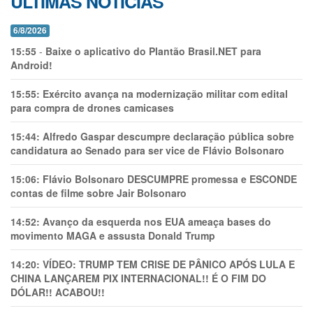
ÚLTIMAS NOTÍCIAS
6/8/2026
15:55
-
Baixe o aplicativo do Plantão Brasil.NET para
Android!
15:55:
Exército avança na modernização militar com edital
para compra de drones camicases
15:44:
Alfredo Gaspar descumpre declaração pública sobre
candidatura ao Senado para ser vice de Flávio Bolsonaro
15:06:
Flávio Bolsonaro DESCUMPRE promessa e ESCONDE
contas de filme sobre Jair Bolsonaro
14:52:
Avanço da esquerda nos EUA ameaça bases do
movimento MAGA e assusta Donald Trump
14:20:
VÍDEO: TRUMP TEM CRlSE DE PÂNlCO APÓS LULA E
CHINA LANÇAREM PIX INTERNACIONAL!! É O FIM DO
DÓLAR!! ACABOU!!