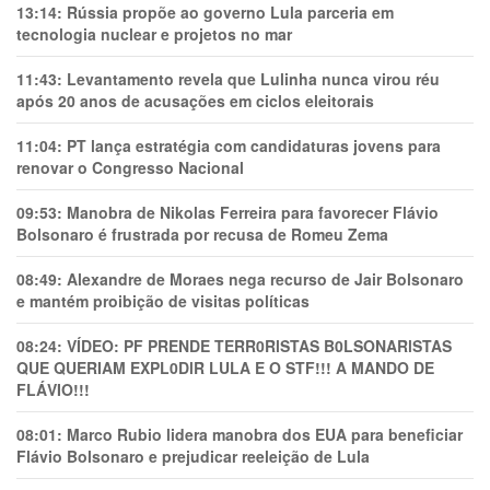
13:14:
Rússia propõe ao governo Lula parceria em
tecnologia nuclear e projetos no mar
11:43:
Levantamento revela que Lulinha nunca virou réu
após 20 anos de acusações em ciclos eleitorais
11:04:
PT lança estratégia com candidaturas jovens para
renovar o Congresso Nacional
09:53:
Manobra de Nikolas Ferreira para favorecer Flávio
Bolsonaro é frustrada por recusa de Romeu Zema
08:49:
Alexandre de Moraes nega recurso de Jair Bolsonaro
e mantém proibição de visitas políticas
08:24:
VÍDEO: PF PRENDE TERR0RlSTAS B0LSONARlSTAS
QUE QUERIAM EXPL0DlR LULA E O STF!!! A MANDO DE
FLÁVIO!!!
08:01:
Marco Rubio lidera manobra dos EUA para beneficiar
Flávio Bolsonaro e prejudicar reeleição de Lula