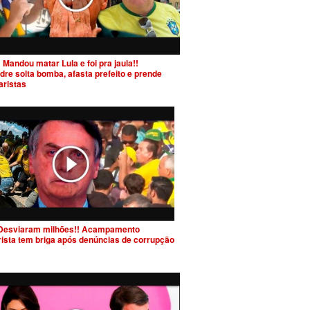
 Mandou matar Lula e foi pra jaula!!
dre solta bomba, afasta prefeito e prende
aristas
Desviaram milhões!! Acampamento
rista tem briga após denúncias de corrupção