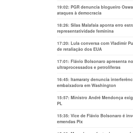
19:02:
PGR denuncia blogueiro Oswal
ataques à democracia
18:26:
Silas Malafaia aponta erro es
representatividade feminina
17:20:
Lula conversa com Vladimir Put
de retaliação dos EUA
17:01:
Flávio Bolsonaro apresenta no
ultraprocessados e petrolíferas
16:45:
Itamaraty denuncia interferên
embaixadora em Washington
15:57:
Ministro André Mendonça exig
PL
15:35:
Vice de Flávio Bolsonaro é in
emendas Pix