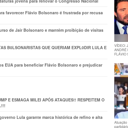
daturas jovens para renovar o Congresso Nacional
ra favorecer Flávio Bolsonaro é frustrada por recusa
rso de Jair Bolsonaro e mantém proibição de visitas
VÍDEO:
TAS B0LSONARlSTAS QUE QUERIAM EXPL0DlR LULA E
ANDRÉ 
FLÁVIO
s EUA para beneficiar Flávio Bolsonaro e prejudicar
MP E ESMAGA MILEI APÓS ATAQUES!! RESPEITEM O
!!!
overno Lula garante marca histórica de refino e alta
Atuação 
partidár