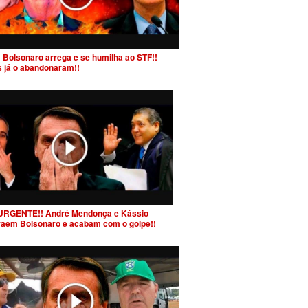
 Bolsonaro arrega e se humilha ao STF!!
s já o abandonaram!!
URGENTE!! André Mendonça e Kássio
raem Bolsonaro e acabam com o golpe!!