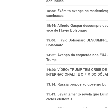
denúncias
15:55:
Exército avança na modernizaç
camicases
15:44:
Alfredo Gaspar descumpre dec
vice de Flávio Bolsonaro
15:06:
Flávio Bolsonaro DESCUMPRE 
Bolsonaro
14:52:
Avanço da esquerda nos EUA
Trump
14:20:
VÍDEO: TRUMP TEM CRlSE DE
INTERNACIONAL!! É O FIM DO DÓLA
13:14:
Rússia propõe ao governo Lula
11:43:
Levantamento revela que Luli
ciclos eleitorais