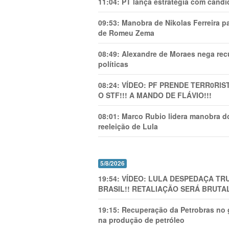
11:04:
PT lança estratégia com candi
09:53:
Manobra de Nikolas Ferreira pa
de Romeu Zema
08:49:
Alexandre de Moraes nega recu
políticas
08:24:
VÍDEO: PF PRENDE TERR0RlS
O STF!!! A MANDO DE FLÁVIO!!!
08:01:
Marco Rubio lidera manobra do
reeleição de Lula
5/8/2026
19:54:
VÍDEO: LULA DESPEDAÇA TRU
BRASIL!! RETALIAÇÃO SERÁ BRUTAL
19:15:
Recuperação da Petrobras no g
na produção de petróleo