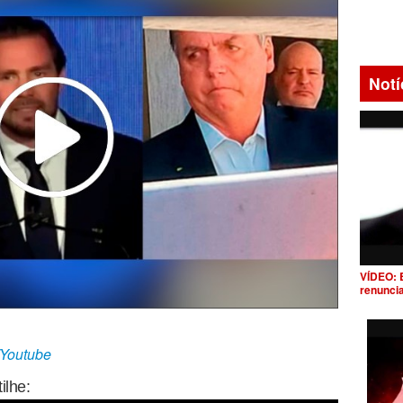
Notí
VÍDEO: 
renunci
/Youtube
ilhe: