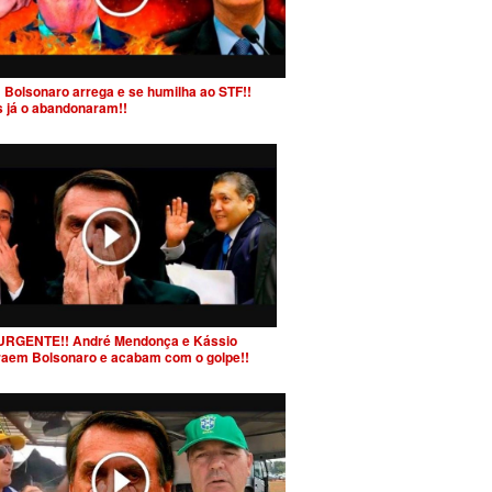
 Bolsonaro arrega e se humilha ao STF!!
s já o abandonaram!!
URGENTE!! André Mendonça e Kássio
raem Bolsonaro e acabam com o golpe!!