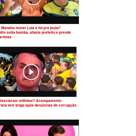
 Mandou matar Lula e foi pra jaula!!
dre solta bomba, afasta prefeito e prende
aristas
Desviaram milhões!! Acampamento
rista tem briga após denúncias de corrupção