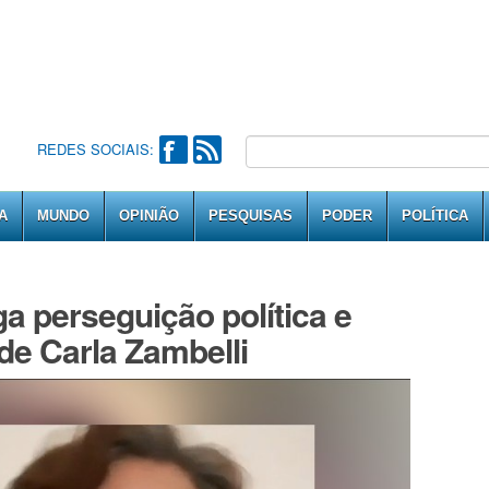
REDES SOCIAIS:
A
MUNDO
OPINIÃO
PESQUISAS
PODER
POLÍTICA
ega perseguição política e
de Carla Zambelli