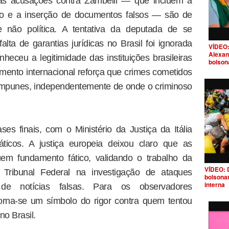
 as acusações contra Zambelli — que incluem a
rio e a inserção de documentos falsos — são de
 e não política. A tentativa da deputada de se
lta de garantias jurídicas no Brasil foi ignorada
VÍDEO:
Alexan
heceu a legitimidade das instituições brasileiras
bolson
mento internacional reforça que crimes cometidos
 impunes, independentemente de onde o criminoso
s finais, com o Ministério da Justiça da Itália
áticos. A justiça europeia deixou claro que as
em fundamento fático, validando o trabalho da
VÍDEO: 
Tribunal Federal na investigação de ataques
bolsona
interna
 de notícias falsas. Para os observadores
torna-se um símbolo do rigor contra quem tentou
no Brasil.