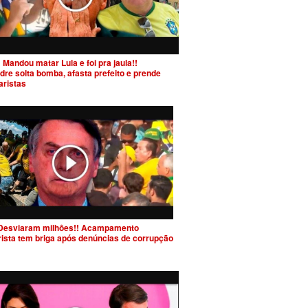
 Mandou matar Lula e foi pra jaula!!
dre solta bomba, afasta prefeito e prende
aristas
Desviaram milhões!! Acampamento
rista tem briga após denúncias de corrupção