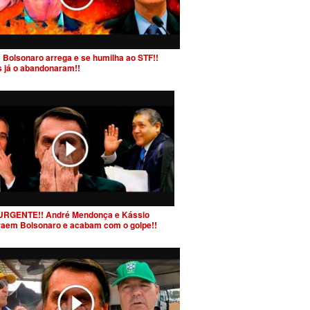
 Bolsonaro arrega e se humilha ao STF!!
s já o abandonaram!!
URGENTE!! André Mendonça e Kássio
raem Bolsonaro e acabam com o golpe!!