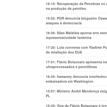
19:15:
Recuperação da Petrobras no g
na produção de petróleo
19:02:
PGR denuncia blogueiro Oswal
ataques à democracia
18:26:
Silas Malafaia aponta erro es
representatividade feminina
17:20:
Lula conversa com Vladimir Put
de retaliação dos EUA
17:01:
Flávio Bolsonaro apresenta no
ultraprocessados e petrolíferas
16:45:
Itamaraty denuncia interferên
embaixadora em Washington
15:57:
Ministro André Mendonça exig
PL
15:35:
Vice de Flávio Bolsonaro é in