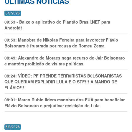
ÚLTIMAS NOTÍCIAS
6/8/2026
09:53
-
Baixe o aplicativo do Plantão Brasil.NET para
Android!
09:53:
Manobra de Nikolas Ferreira para favorecer Flávio
Bolsonaro é frustrada por recusa de Romeu Zema
08:49:
Alexandre de Moraes nega recurso de Jair Bolsonaro
e mantém proibição de visitas políticas
08:24:
VÍDEO: PF PRENDE TERR0RlSTAS B0LSONARlSTAS
QUE QUERIAM EXPL0DlR LULA E O STF!!! A MANDO DE
FLÁVIO!!!
08:01:
Marco Rubio lidera manobra dos EUA para beneficiar
Flávio Bolsonaro e prejudicar reeleição de Lula
5/8/2026