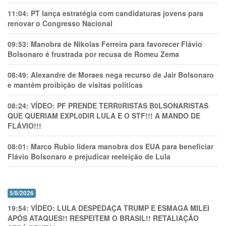
11:04:
PT lança estratégia com candidaturas jovens para
renovar o Congresso Nacional
09:53:
Manobra de Nikolas Ferreira para favorecer Flávio
Bolsonaro é frustrada por recusa de Romeu Zema
08:49:
Alexandre de Moraes nega recurso de Jair Bolsonaro
e mantém proibição de visitas políticas
08:24:
VÍDEO: PF PRENDE TERR0RlSTAS B0LSONARlSTAS
QUE QUERIAM EXPL0DlR LULA E O STF!!! A MANDO DE
FLÁVIO!!!
08:01:
Marco Rubio lidera manobra dos EUA para beneficiar
Flávio Bolsonaro e prejudicar reeleição de Lula
5/8/2026
19:54:
VÍDEO: LULA DESPEDAÇA TRUMP E ESMAGA MILEI
APÓS ATAQUES!! RESPEITEM O BRASIL!! RETALIAÇÃO