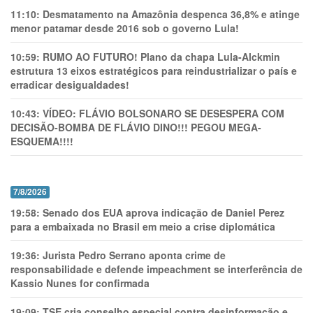
11:10:
Desmatamento na Amazônia despenca 36,8% e atinge
menor patamar desde 2016 sob o governo Lula!
10:59:
RUMO AO FUTURO! Plano da chapa Lula-Alckmin
estrutura 13 eixos estratégicos para reindustrializar o país e
erradicar desigualdades!
10:43:
VÍDEO: FLÁVIO BOLSONARO SE DESESPERA COM
DECISÃO-BOMBA DE FLÁVIO DINO!!! PEGOU MEGA-
ESQUEMA!!!!
7/8/2026
19:58:
Senado dos EUA aprova indicação de Daniel Perez
para a embaixada no Brasil em meio a crise diplomática
19:36:
Jurista Pedro Serrano aponta crime de
responsabilidade e defende impeachment se interferência de
Kassio Nunes for confirmada
19:09:
TSE cria conselho especial contra desinformação e