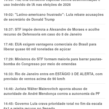
uso indevido de IA nas eleições de 2026
19:02:
"Latino-americano frustrado": Lula rebate acusações
de secretário de Donald Trump
18:37:
STF impõe derrota a Alexandre de Moraes e acolhe
recurso de Defensoria em caso do 8 de Janeiro
17:48:
EUA exigem vantagens comerciais do Brasil para
liberar quase 60 mil toneladas de açúcar
17:29:
Ministros do STF formam maioria para barrar pautas-
bomba do Congresso por meio de emendas
16:33:
Rio de Janeiro entra em ESTÁGIO 3 DE ALERTA, com
previsão de ventos acima de 90 km/h
14:46:
Jurista Wálter Maierovitch aponta abuso de
autoridade de André Mendonça contra a autonomia da PF
14:45:
Governo Lula crava prioridade total no fim da escala
6x1 e rejeita recuos no Senado