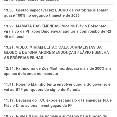
13:38:
Gestão impecável faz LUCRO da Petrobras disparar
quase 100% no segundo trimestre de 2026
13:29:
MAMATA DAS EMENDAS! Vice de Flávio Bolsonaro
vira alvo da PF após Dino enviar auditoria com rombo de R$
49 milhões!
13:21:
VÍDEO: MIRIAM LEITÃO CALA JORNALISTAS DA
GLOBO E DETONA ANDRÉ MENDONÇA!! FLÁVIO HUMILHA
AS PRÓPRIAS FILHAS
12:34:
Patrimônio de Zoe Martínez dispara mais de 200% em
apenas dois anos no mandato
11:41:
Rogério Marinho tenta envolver cúpula do governo e
vai ao STF por quebra de sigilo de Marcola
11:17:
Devassa do TCU expõe escândalo das emendas PIX e
Flávio Dino aciona investigação da PF
10:22:
Nunes Marques nomeia a si mesmo para função de