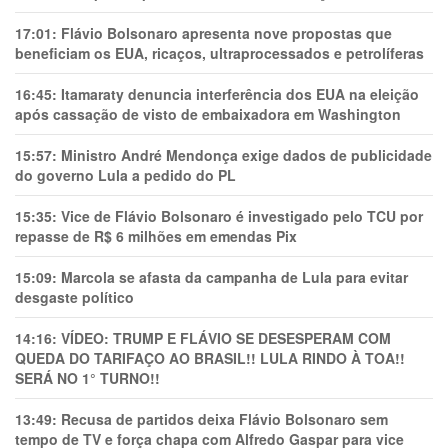
17:01:
Flávio Bolsonaro apresenta nove propostas que
beneficiam os EUA, ricaços, ultraprocessados e petrolíferas
16:45:
Itamaraty denuncia interferência dos EUA na eleição
após cassação de visto de embaixadora em Washington
15:57:
Ministro André Mendonça exige dados de publicidade
do governo Lula a pedido do PL
15:35:
Vice de Flávio Bolsonaro é investigado pelo TCU por
repasse de R$ 6 milhões em emendas Pix
15:09:
Marcola se afasta da campanha de Lula para evitar
desgaste político
14:16:
VÍDEO: TRUMP E FLÁVIO SE DESESPERAM COM
QUEDA DO TARIFAÇO AO BRASIL!! LULA RINDO À TOA!!
SERÁ NO 1° TURNO!!
13:49:
Recusa de partidos deixa Flávio Bolsonaro sem
tempo de TV e força chapa com Alfredo Gaspar para vice