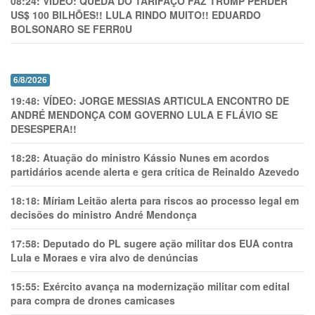
08:24:
VÍDEO: QUEDA DO TARIFAÇO FAZ TRUMP PERDER
US$ 100 BILHÕES!! LULA RINDO MUITO!! EDUARDO
BOLSONARO SE FERR0U
6/8/2026
19:48:
VÍDEO: JORGE MESSIAS ARTICULA ENCONTRO DE
ANDRÉ MENDONÇA COM GOVERNO LULA E FLÁVIO SE
DESESPERA!!
18:28:
Atuação do ministro Kássio Nunes em acordos
partidários acende alerta e gera crítica de Reinaldo Azevedo
18:18:
Míriam Leitão alerta para riscos ao processo legal em
decisões do ministro André Mendonça
17:58:
Deputado do PL sugere ação militar dos EUA contra
Lula e Moraes e vira alvo de denúncias
15:55:
Exército avança na modernização militar com edital
para compra de drones camicases