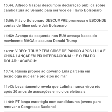
15:44:
Alfredo Gaspar descumpre declaração pública sobre
candidatura ao Senado para ser vice de Flávio Bolsonaro
15:06:
Flávio Bolsonaro DESCUMPRE promessa e ESCONDE
contas de filme sobre Jair Bolsonaro
14:52:
Avanço da esquerda nos EUA ameaça bases do
movimento MAGA e assusta Donald Trump
14:20:
VÍDEO: TRUMP TEM CRlSE DE PÂNlCO APÓS LULA E
CHINA LANÇAREM PIX INTERNACIONAL!! É O FIM DO
DÓLAR!! ACABOU!!
13:14:
Rússia propõe ao governo Lula parceria em
tecnologia nuclear e projetos no mar
11:43:
Levantamento revela que Lulinha nunca virou réu
após 20 anos de acusações em ciclos eleitorais
11:04:
PT lança estratégia com candidaturas jovens para
renovar o Congresso Nacional