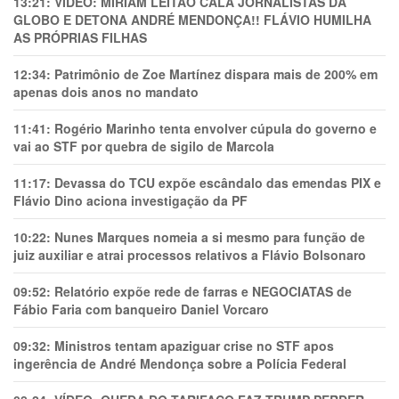
13:21:
VÍDEO: MIRIAM LEITÃO CALA JORNALISTAS DA
GLOBO E DETONA ANDRÉ MENDONÇA!! FLÁVIO HUMILHA
AS PRÓPRIAS FILHAS
12:34:
Patrimônio de Zoe Martínez dispara mais de 200% em
apenas dois anos no mandato
11:41:
Rogério Marinho tenta envolver cúpula do governo e
vai ao STF por quebra de sigilo de Marcola
11:17:
Devassa do TCU expõe escândalo das emendas PIX e
Flávio Dino aciona investigação da PF
10:22:
Nunes Marques nomeia a si mesmo para função de
juiz auxiliar e atrai processos relativos a Flávio Bolsonaro
09:52:
Relatório expõe rede de farras e NEGOCIATAS de
Fábio Faria com banqueiro Daniel Vorcaro
09:32:
Ministros tentam apaziguar crise no STF apos
ingerência de André Mendonça sobre a Polícia Federal