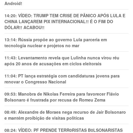
Android!
14:20:
VÍDEO: TRUMP TEM CRlSE DE PÂNlCO APÓS LULA E
CHINA LANÇAREM PIX INTERNACIONAL!! É O FIM DO
DÓLAR!! ACABOU!!
13:14:
Rússia propõe ao governo Lula parceria em
tecnologia nuclear e projetos no mar
11:43:
Levantamento revela que Lulinha nunca virou réu
após 20 anos de acusações em ciclos eleitorais
11:04:
PT lança estratégia com candidaturas jovens para
renovar o Congresso Nacional
09:53:
Manobra de Nikolas Ferreira para favorecer Flávio
Bolsonaro é frustrada por recusa de Romeu Zema
08:49:
Alexandre de Moraes nega recurso de Jair Bolsonaro
e mantém proibição de visitas políticas
08:24:
VÍDEO: PF PRENDE TERR0RlSTAS B0LSONARlSTAS