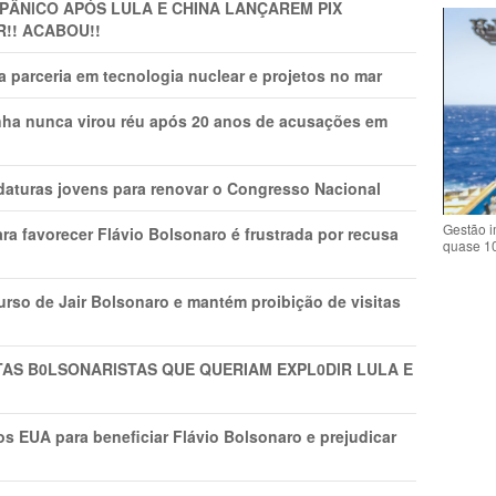
 PÂNlCO APÓS LULA E CHINA LANÇAREM PIX
R!! ACABOU!!
 parceria em tecnologia nuclear e projetos no mar
nha nunca virou réu após 20 anos de acusações em
daturas jovens para renovar o Congresso Nacional
Gestão i
ra favorecer Flávio Bolsonaro é frustrada por recusa
quase 1
rso de Jair Bolsonaro e mantém proibição de visitas
TAS B0LSONARlSTAS QUE QUERIAM EXPL0DlR LULA E
s EUA para beneficiar Flávio Bolsonaro e prejudicar