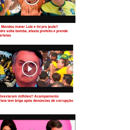
 Mandou matar Lula e foi pra jaula!!
dre solta bomba, afasta prefeito e prende
aristas
Desviaram milhões!! Acampamento
rista tem briga após denúncias de corrupção