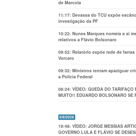
de Marcola
11:17:
Devassa do TCU expõe escânda
investigação da PF
10:22:
Nunes Marques nomeia a si mes
relativos a Flávio Bolsonaro
09:52:
Relatório expõe rede de farra
Vorcaro
09:32:
Ministros tentam apaziguar c
a Polícia Federal
08:24:
VÍDEO: QUEDA DO TARIFAÇO 
MUITO!! EDUARDO BOLSONARO SE 
6/8/2026
19:48:
VÍDEO: JORGE MESSIAS AR
GOVERNO LULA E FLÁVIO SE DESES