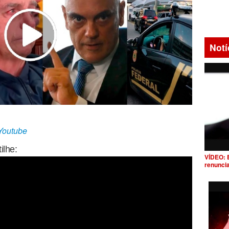
Notí
/Youtube
ilhe:
VÍDEO: 
renunci