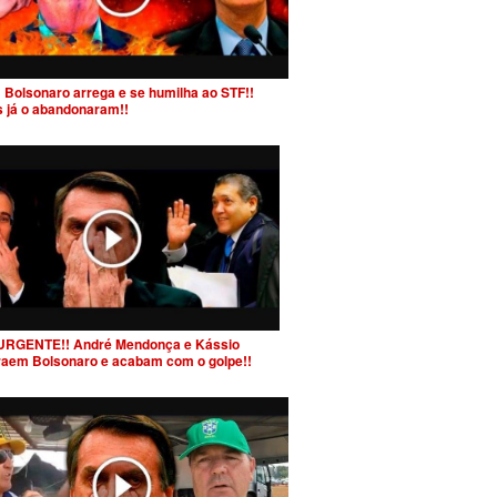
 Bolsonaro arrega e se humilha ao STF!!
s já o abandonaram!!
URGENTE!! André Mendonça e Kássio
raem Bolsonaro e acabam com o golpe!!