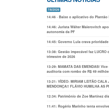
7/8/2026
14:46
-
Baixe o aplicativo do Plantão
14:46:
Jurista Wálter Maierovitch ap
autonomia da PF
14:45:
Governo Lula crava prioridade 
13:38:
Gestão impecável faz LUCRO d
trimestre de 2026
13:29:
MAMATA DAS EMENDAS! Vice de 
auditoria com rombo de R$ 49 milhõe
13:21:
VÍDEO: MIRIAM LEITÃO CAL
MENDONÇA!! FLÁVIO HUMILHA AS P
12:34:
Patrimônio de Zoe Martínez d
11:41:
Rogério Marinho tenta envolve