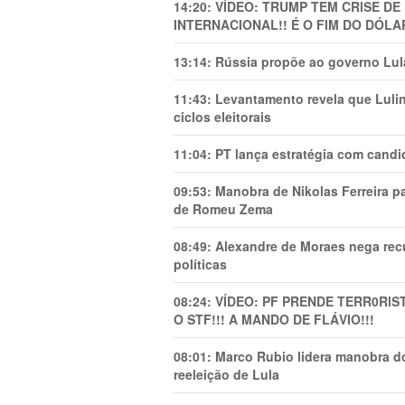
14:20:
VÍDEO: TRUMP TEM CRlSE DE
INTERNACIONAL!! É O FIM DO DÓLA
13:14:
Rússia propõe ao governo Lula
11:43:
Levantamento revela que Luli
ciclos eleitorais
11:04:
PT lança estratégia com candi
09:53:
Manobra de Nikolas Ferreira pa
de Romeu Zema
08:49:
Alexandre de Moraes nega recu
políticas
08:24:
VÍDEO: PF PRENDE TERR0RlS
O STF!!! A MANDO DE FLÁVIO!!!
08:01:
Marco Rubio lidera manobra do
reeleição de Lula