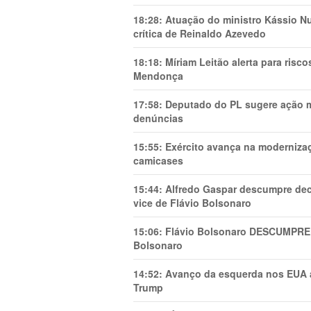
18:28:
Atuação do ministro Kássio Nu
crítica de Reinaldo Azevedo
18:18:
Míriam Leitão alerta para risc
Mendonça
17:58:
Deputado do PL sugere ação mi
denúncias
15:55:
Exército avança na modernizaç
camicases
15:44:
Alfredo Gaspar descumpre dec
vice de Flávio Bolsonaro
15:06:
Flávio Bolsonaro DESCUMPRE 
Bolsonaro
14:52:
Avanço da esquerda nos EUA
Trump