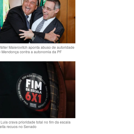
Wálter Maierovitch aponta abuso de autoridade
é Mendonça contra a autonomia da PF
Lula crava prioridade total no fim da escala
jeita recuos no Senado