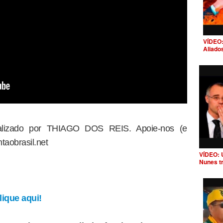
VÍDEO:
Aliado
dealizado por THIAGO DOS REIS. Apoie-nos (e
taobrasil.net
VÍDEO: 
Nunes t
ique aqui!