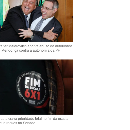
Wálter Maierovitch aponta abuso de autoridade
é Mendonça contra a autonomia da PF
Lula crava prioridade total no fim da escala
jeita recuos no Senado