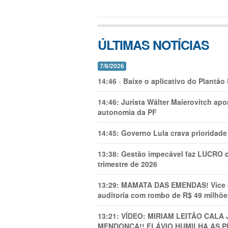
ÚLTIMAS NOTÍCIAS
7/8/2026
14:46
-
Baixe o aplicativo do Plantão
14:46:
Jurista Wálter Maierovitch ap
autonomia da PF
14:45:
Governo Lula crava prioridade 
13:38:
Gestão impecável faz LUCRO d
trimestre de 2026
13:29:
MAMATA DAS EMENDAS! Vice de 
auditoria com rombo de R$ 49 milhõe
13:21:
VÍDEO: MIRIAM LEITÃO CAL
MENDONÇA!! FLÁVIO HUMILHA AS P