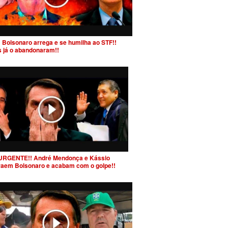
 Bolsonaro arrega e se humilha ao STF!!
s já o abandonaram!!
URGENTE!! André Mendonça e Kássio
raem Bolsonaro e acabam com o golpe!!