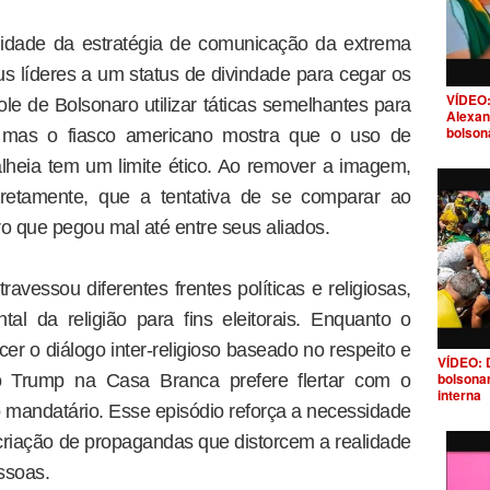
lidade da estratégia de comunicação da extrema
eus líderes a um status de divindade para cegar os
VÍDEO:
ole de Bolsonaro utilizar táticas semelhantes para
Alexan
bolson
e, mas o fiasco americano mostra que o uso de
alheia tem um limite ético. Ao remover a imagem,
retamente, que a tentativa de se comparar ao
ro que pegou mal até entre seus aliados.
ravessou diferentes frentes políticas e religiosas,
al da religião para fins eleitorais. Enquanto o
cer o diálogo inter-religioso baseado no respeito e
VÍDEO: 
bolsona
 Trump na Casa Branca prefere flertar com o
interna
o mandatário. Esse episódio reforça a necessidade
criação de propagandas que distorcem a realidade
ssoas.