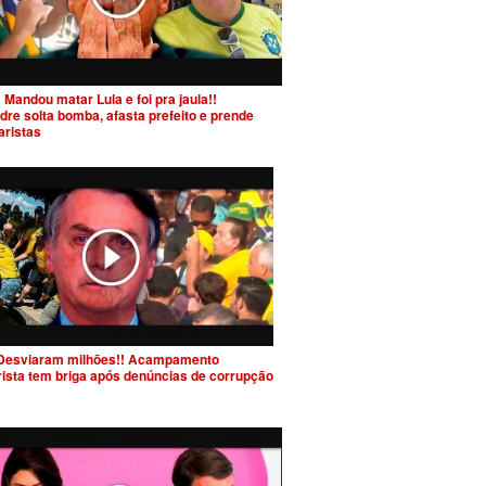
 Mandou matar Lula e foi pra jaula!!
dre solta bomba, afasta prefeito e prende
aristas
Desviaram milhões!! Acampamento
rista tem briga após denúncias de corrupção