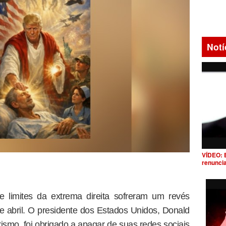
Notí
VÍDEO: 
renunci
e limites da extrema direita sofreram um revés
 abril. O presidente dos Estados Unidos, Donald
ismo, foi obrigado a apagar de suas redes sociais