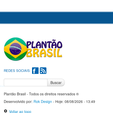
REDES SOCIAIS:
Buscar
Notícias do Flamengo
Notícias do Corinthians
Plantão Brasil - Todos os direitos reservados ®
Desenvolvido por:
Rok Design
- Hoje: 08/08/2026 - 13:49
Voltar ao topo