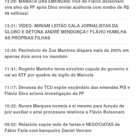
13:29:
MAMATA DAS EMENDAS! Vice de Flávio Bolsonaro
vira alvo da PF após Dino enviar auditoria com rombo de R$
49 milhões!
13:21:
VÍDEO: MIRIAM LEITÃO CALA JORNALISTAS DA
GLOBO E DETONA ANDRÉ MENDONÇA!! FLÁVIO HUMILHA
AS PRÓPRIAS FILHAS
12:34:
Patrimônio de Zoe Martínez dispara mais de 200% em
apenas dois anos no mandato
11:41:
Rogério Marinho tenta envolver cúpula do governo e
vai ao STF por quebra de sigilo de Marcola
11:17:
Devassa do TCU expõe escândalo das emendas PIX e
Flávio Dino aciona investigação da PF
10:22:
Nunes Marques nomeia a si mesmo para função de
juiz auxiliar e atrai processos relativos a Flávio Bolsonaro
09:52:
Relatório expõe rede de farras e NEGOCIATAS de
Fábio Faria com banqueiro Daniel Vorcaro