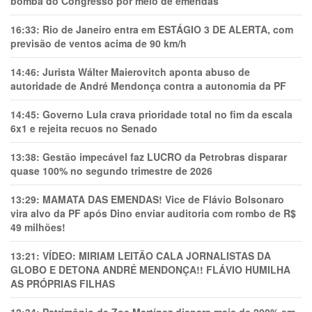
bomba do Congresso por meio de emendas
16:33:
Rio de Janeiro entra em ESTÁGIO 3 DE ALERTA, com
previsão de ventos acima de 90 km/h
14:46:
Jurista Wálter Maierovitch aponta abuso de
autoridade de André Mendonça contra a autonomia da PF
14:45:
Governo Lula crava prioridade total no fim da escala
6x1 e rejeita recuos no Senado
13:38:
Gestão impecável faz LUCRO da Petrobras disparar
quase 100% no segundo trimestre de 2026
13:29:
MAMATA DAS EMENDAS! Vice de Flávio Bolsonaro
vira alvo da PF após Dino enviar auditoria com rombo de R$
49 milhões!
13:21:
VÍDEO: MIRIAM LEITÃO CALA JORNALISTAS DA
GLOBO E DETONA ANDRÉ MENDONÇA!! FLÁVIO HUMILHA
AS PRÓPRIAS FILHAS
12:34:
Patrimônio de Zoe Martínez dispara mais de 200% em