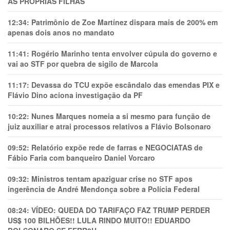
AS PRÓPRIAS FILHAS
12:34:
Patrimônio de Zoe Martínez dispara mais de 200% em
apenas dois anos no mandato
11:41:
Rogério Marinho tenta envolver cúpula do governo e
vai ao STF por quebra de sigilo de Marcola
11:17:
Devassa do TCU expõe escândalo das emendas PIX e
Flávio Dino aciona investigação da PF
10:22:
Nunes Marques nomeia a si mesmo para função de
juiz auxiliar e atrai processos relativos a Flávio Bolsonaro
09:52:
Relatório expõe rede de farras e NEGOCIATAS de
Fábio Faria com banqueiro Daniel Vorcaro
09:32:
Ministros tentam apaziguar crise no STF apos
ingerência de André Mendonça sobre a Polícia Federal
08:24:
VÍDEO: QUEDA DO TARIFAÇO FAZ TRUMP PERDER
US$ 100 BILHÕES!! LULA RINDO MUITO!! EDUARDO