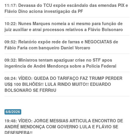
11:17:
Devassa do TCU expõe escândalo das emendas PIX e
Flávio Dino aciona investigação da PF
10:22:
Nunes Marques nomeia a si mesmo para função de
juiz auxiliar e atrai processos relativos a Flávio Bolsonaro
09:52:
Relatório expõe rede de farras e NEGOCIATAS de
Fábio Faria com banqueiro Daniel Vorcaro
09:32:
Ministros tentam apaziguar crise no STF apos
ingerência de André Mendonça sobre a Polícia Federal
08:24:
VÍDEO: QUEDA DO TARIFAÇO FAZ TRUMP PERDER
US$ 100 BILHÕES!! LULA RINDO MUITO!! EDUARDO
BOLSONARO SE FERR0U
6/8/2026
19:48:
VÍDEO: JORGE MESSIAS ARTICULA ENCONTRO DE
ANDRÉ MENDONÇA COM GOVERNO LULA E FLÁVIO SE
DESESPERA!!