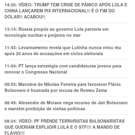
14:20:
VÍDEO: TRUMP TEM CRlSE DE PÂNlCO APÓS LULA E
CHINA LANÇAREM PIX INTERNACIONAL!! É O FIM DO
DÓLAR!! ACABOU!!
13:14:
Rússia propõe ao governo Lula parceria em
tecnologia nuclear e projetos no mar
11:43:
Levantamento revela que Lulinha nunca virou réu
após 20 anos de acusações em ciclos eleitorais
11:04:
PT lança estratégia com candidaturas jovens para
renovar o Congresso Nacional
09:53:
Manobra de Nikolas Ferreira para favorecer Flávio
Bolsonaro é frustrada por recusa de Romeu Zema
08:49:
Alexandre de Moraes nega recurso de Jair Bolsonaro
e mantém proibição de visitas políticas
08:24:
VÍDEO: PF PRENDE TERR0RlSTAS B0LSONARlSTAS
QUE QUERIAM EXPL0DlR LULA E O STF!!! A MANDO DE
FLÁVIO!!!