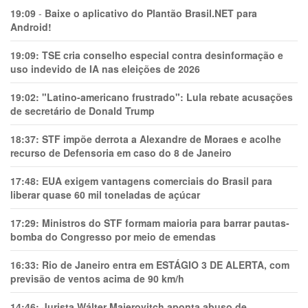
19:09
-
Baixe o aplicativo do Plantão Brasil.NET para
Android!
19:09:
TSE cria conselho especial contra desinformação e
uso indevido de IA nas eleições de 2026
19:02:
"Latino-americano frustrado": Lula rebate acusações
de secretário de Donald Trump
18:37:
STF impõe derrota a Alexandre de Moraes e acolhe
recurso de Defensoria em caso do 8 de Janeiro
17:48:
EUA exigem vantagens comerciais do Brasil para
liberar quase 60 mil toneladas de açúcar
17:29:
Ministros do STF formam maioria para barrar pautas-
bomba do Congresso por meio de emendas
16:33:
Rio de Janeiro entra em ESTÁGIO 3 DE ALERTA, com
previsão de ventos acima de 90 km/h
14:46:
Jurista Wálter Maierovitch aponta abuso de