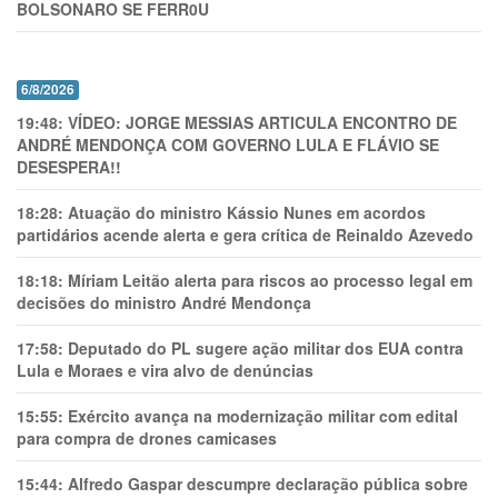
BOLSONARO SE FERR0U
6/8/2026
19:48:
VÍDEO: JORGE MESSIAS ARTICULA ENCONTRO DE
ANDRÉ MENDONÇA COM GOVERNO LULA E FLÁVIO SE
DESESPERA!!
18:28:
Atuação do ministro Kássio Nunes em acordos
partidários acende alerta e gera crítica de Reinaldo Azevedo
18:18:
Míriam Leitão alerta para riscos ao processo legal em
decisões do ministro André Mendonça
17:58:
Deputado do PL sugere ação militar dos EUA contra
Lula e Moraes e vira alvo de denúncias
15:55:
Exército avança na modernização militar com edital
para compra de drones camicases
15:44:
Alfredo Gaspar descumpre declaração pública sobre