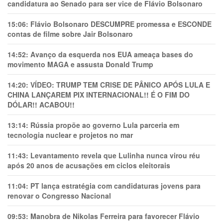
candidatura ao Senado para ser vice de Flávio Bolsonaro
15:06:
Flávio Bolsonaro DESCUMPRE promessa e ESCONDE
contas de filme sobre Jair Bolsonaro
14:52:
Avanço da esquerda nos EUA ameaça bases do
movimento MAGA e assusta Donald Trump
14:20:
VÍDEO: TRUMP TEM CRlSE DE PÂNlCO APÓS LULA E
CHINA LANÇAREM PIX INTERNACIONAL!! É O FIM DO
DÓLAR!! ACABOU!!
13:14:
Rússia propõe ao governo Lula parceria em
tecnologia nuclear e projetos no mar
11:43:
Levantamento revela que Lulinha nunca virou réu
após 20 anos de acusações em ciclos eleitorais
11:04:
PT lança estratégia com candidaturas jovens para
renovar o Congresso Nacional
09:53:
Manobra de Nikolas Ferreira para favorecer Flávio