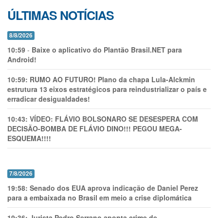
ÚLTIMAS NOTÍCIAS
8/8/2026
10:59
-
Baixe o aplicativo do Plantão Brasil.NET para
Android!
10:59:
RUMO AO FUTURO! Plano da chapa Lula-Alckmin
estrutura 13 eixos estratégicos para reindustrializar o país e
erradicar desigualdades!
10:43:
VÍDEO: FLÁVIO BOLSONARO SE DESESPERA COM
DECISÃO-BOMBA DE FLÁVIO DINO!!! PEGOU MEGA-
ESQUEMA!!!!
7/8/2026
19:58:
Senado dos EUA aprova indicação de Daniel Perez
para a embaixada no Brasil em meio a crise diplomática
19:36:
Jurista Pedro Serrano aponta crime de