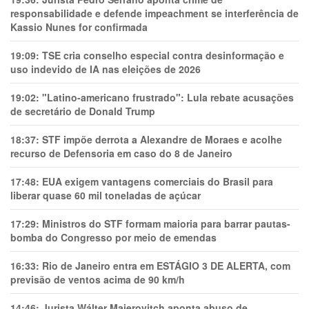
responsabilidade e defende impeachment se interferência de
Kassio Nunes for confirmada
19:09:
TSE cria conselho especial contra desinformação e
uso indevido de IA nas eleições de 2026
19:02:
"Latino-americano frustrado": Lula rebate acusações
de secretário de Donald Trump
18:37:
STF impõe derrota a Alexandre de Moraes e acolhe
recurso de Defensoria em caso do 8 de Janeiro
17:48:
EUA exigem vantagens comerciais do Brasil para
liberar quase 60 mil toneladas de açúcar
17:29:
Ministros do STF formam maioria para barrar pautas-
bomba do Congresso por meio de emendas
16:33:
Rio de Janeiro entra em ESTÁGIO 3 DE ALERTA, com
previsão de ventos acima de 90 km/h
14:46:
Jurista Wálter Maierovitch aponta abuso de