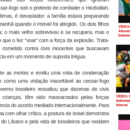
sar-fogo sob o pretexto de combater o Hezbollah.
vítimas, é devastador: a família estava preparando
nhã quando o imóvel foi atingido. Os dois filhos
VÍDEO:
Alexan
a; o mais velho sobreviveu e se recupera, mas o
bolson
 que o fez "voar" com a força da explosão. Trata-
 cometido contra civis inocentes que buscavam
ncia em um momento de suposta trégua.
ente as mortes e emitiu uma nota de condenação
e como uma violação inaceitável ao cessar-fogo
erno brasileiro ressaltou que dezenas de civis
VÍDEO: 
e crianças, têm sido massacrados pelas forças
bolsona
interna
ncia do acordo mediado internacionalmente. Para
 com olhar crítico, a postura de Israel demonstra
 do Líbano e pela vida de brasileiros que residem