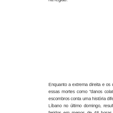
Enquanto a extrema direita e os d
essas mortes como "danos colat
escombros conta uma história dife
Líbano no último domingo, res
feridos em menos de 48 horas.