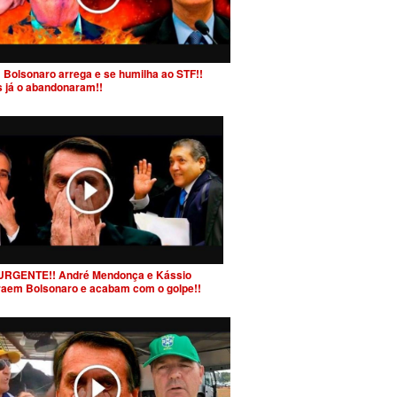
 Bolsonaro arrega e se humilha ao STF!!
s já o abandonaram!!
URGENTE!! André Mendonça e Kássio
raem Bolsonaro e acabam com o golpe!!