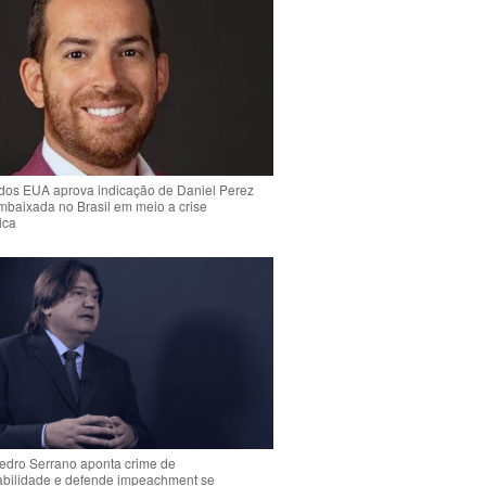
dos EUA aprova indicação de Daniel Perez
mbaixada no Brasil em meio a crise
ica
Pedro Serrano aponta crime de
abilidade e defende impeachment se