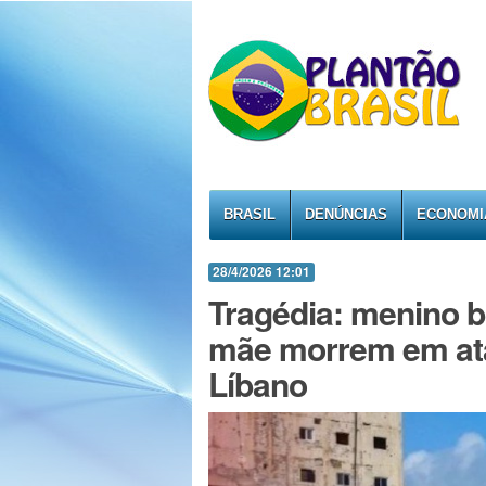
BRASIL
DENÚNCIAS
ECONOMI
28/4/2026 12:01
Tragédia: menino b
mãe morrem em ataq
Líbano