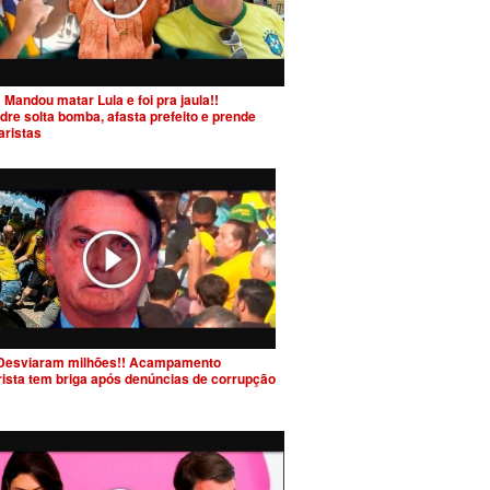
 Mandou matar Lula e foi pra jaula!!
dre solta bomba, afasta prefeito e prende
aristas
Desviaram milhões!! Acampamento
rista tem briga após denúncias de corrupção