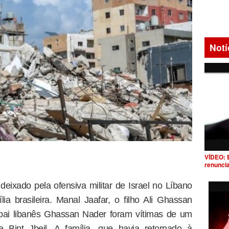
Notí
VÍDEO: 
renunci
deixado pela ofensiva militar de Israel no Líbano
a brasileira. Manal Jaafar, o filho Ali Ghassan
pai libanês Ghassan Nader foram vítimas de um
e Bint Jbeil. A família, que havia retornado à