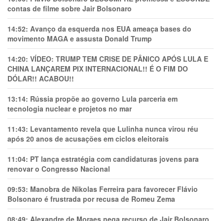
contas de filme sobre Jair Bolsonaro
14:52:
Avanço da esquerda nos EUA ameaça bases do
movimento MAGA e assusta Donald Trump
14:20:
VÍDEO: TRUMP TEM CRlSE DE PÂNlCO APÓS LULA E
CHINA LANÇAREM PIX INTERNACIONAL!! É O FIM DO
DÓLAR!! ACABOU!!
13:14:
Rússia propõe ao governo Lula parceria em
tecnologia nuclear e projetos no mar
11:43:
Levantamento revela que Lulinha nunca virou réu
após 20 anos de acusações em ciclos eleitorais
11:04:
PT lança estratégia com candidaturas jovens para
renovar o Congresso Nacional
09:53:
Manobra de Nikolas Ferreira para favorecer Flávio
Bolsonaro é frustrada por recusa de Romeu Zema
08:49:
Alexandre de Moraes nega recurso de Jair Bolsonaro