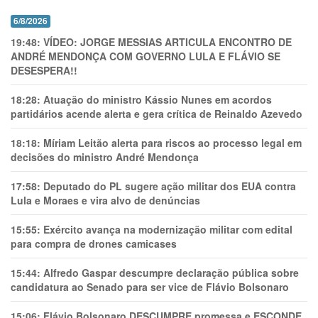
6/8/2026
19:48:
VÍDEO: JORGE MESSIAS ARTICULA ENCONTRO DE
ANDRÉ MENDONÇA COM GOVERNO LULA E FLÁVIO SE
DESESPERA!!
18:28:
Atuação do ministro Kássio Nunes em acordos
partidários acende alerta e gera crítica de Reinaldo Azevedo
18:18:
Míriam Leitão alerta para riscos ao processo legal em
decisões do ministro André Mendonça
17:58:
Deputado do PL sugere ação militar dos EUA contra
Lula e Moraes e vira alvo de denúncias
15:55:
Exército avança na modernização militar com edital
para compra de drones camicases
15:44:
Alfredo Gaspar descumpre declaração pública sobre
candidatura ao Senado para ser vice de Flávio Bolsonaro
15:06:
Flávio Bolsonaro DESCUMPRE promessa e ESCONDE