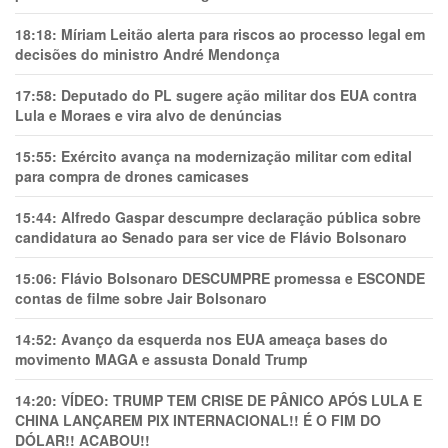
18:18:
Míriam Leitão alerta para riscos ao processo legal em
decisões do ministro André Mendonça
17:58:
Deputado do PL sugere ação militar dos EUA contra
Lula e Moraes e vira alvo de denúncias
15:55:
Exército avança na modernização militar com edital
para compra de drones camicases
15:44:
Alfredo Gaspar descumpre declaração pública sobre
candidatura ao Senado para ser vice de Flávio Bolsonaro
15:06:
Flávio Bolsonaro DESCUMPRE promessa e ESCONDE
contas de filme sobre Jair Bolsonaro
14:52:
Avanço da esquerda nos EUA ameaça bases do
movimento MAGA e assusta Donald Trump
14:20:
VÍDEO: TRUMP TEM CRlSE DE PÂNlCO APÓS LULA E
CHINA LANÇAREM PIX INTERNACIONAL!! É O FIM DO
DÓLAR!! ACABOU!!