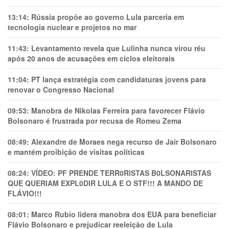
13:14:
Rússia propõe ao governo Lula parceria em
tecnologia nuclear e projetos no mar
11:43:
Levantamento revela que Lulinha nunca virou réu
após 20 anos de acusações em ciclos eleitorais
11:04:
PT lança estratégia com candidaturas jovens para
renovar o Congresso Nacional
09:53:
Manobra de Nikolas Ferreira para favorecer Flávio
Bolsonaro é frustrada por recusa de Romeu Zema
08:49:
Alexandre de Moraes nega recurso de Jair Bolsonaro
e mantém proibição de visitas políticas
08:24:
VÍDEO: PF PRENDE TERR0RlSTAS B0LSONARlSTAS
QUE QUERIAM EXPL0DlR LULA E O STF!!! A MANDO DE
FLÁVIO!!!
08:01:
Marco Rubio lidera manobra dos EUA para beneficiar
Flávio Bolsonaro e prejudicar reeleição de Lula