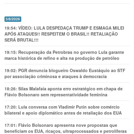
5/8/2026
19:54:
VÍDEO: LULA DESPEDAÇA TRUMP E ESMAGA MILEI
APÓS ATAQUES!! RESPEITEM O BRASIL!! RETALIAÇÃO
SERÁ BRUTAL!!!
19:15:
Recuperação da Petrobras no governo Lula garante
marca histórica de refino e alta na produção de petróleo
19:02:
PGR denuncia blogueiro Oswaldo Eustáquio ao STF
por associação criminosa e ataques à democracia
18:26:
Silas Malafaia aponta erro estratégico em chapa de
Flávio Bolsonaro sem representatividade feminina
17:20:
Lula conversa com Vladimir Putin sobre comércio
bilateral e apoio diplomático antes de retaliação dos EUA
17:01:
Flávio Bolsonaro apresenta nove propostas que
beneficiam os EUA, ricaços, ultraprocessados e petrolíferas