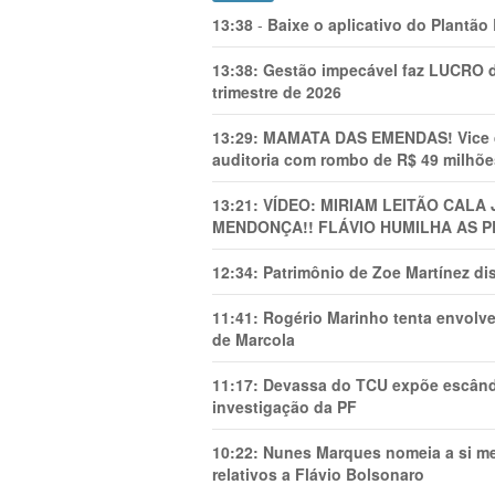
13:38
-
Baixe o aplicativo do Plantão
13:38:
Gestão impecável faz LUCRO d
trimestre de 2026
13:29:
MAMATA DAS EMENDAS! Vice de 
auditoria com rombo de R$ 49 milhõe
13:21:
VÍDEO: MIRIAM LEITÃO CAL
MENDONÇA!! FLÁVIO HUMILHA AS P
12:34:
Patrimônio de Zoe Martínez d
11:41:
Rogério Marinho tenta envolve
de Marcola
11:17:
Devassa do TCU expõe escânda
investigação da PF
10:22:
Nunes Marques nomeia a si mes
relativos a Flávio Bolsonaro