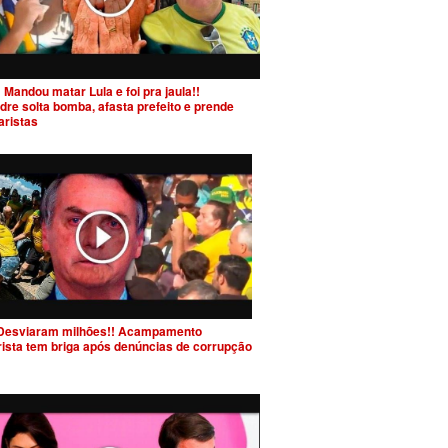
 Mandou matar Lula e foi pra jaula!!
dre solta bomba, afasta prefeito e prende
aristas
Desviaram milhões!! Acampamento
rista tem briga após denúncias de corrupção