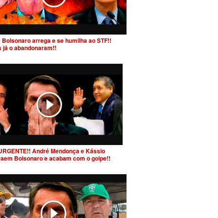
 Bolsonaro arrega e se humilha ao STF!!
s já o abandonaram!!
URGENTE!! André Mendonça e Kássio
raem Bolsonaro e acabam com o golpe!!