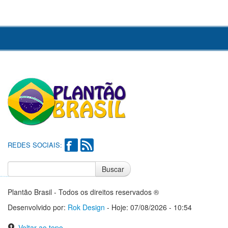
REDES SOCIAIS:
Buscar
Notícias do Flamengo
Notícias do Corinthians
Plantão Brasil - Todos os direitos reservados ®
Desenvolvido por:
Rok Design
- Hoje: 07/08/2026 - 10:54
Voltar ao topo