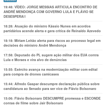
19:48:
VÍDEO: JORGE MESSIAS ARTICULA ENCONTRO DE
ANDRÉ MENDONÇA COM GOVERNO LULA E FLÁVIO SE
DESESPERA!!
18:28:
Atuação do ministro Kássio Nunes em acordos
partidários acende alerta e gera crítica de Reinaldo Azevedo
18:18:
Míriam Leitão alerta para riscos ao processo legal em
decisões do ministro André Mendonça
17:58:
Deputado do PL sugere ação militar dos EUA contra
Lula e Moraes e vira alvo de denúncias
15:55:
Exército avança na modernização militar com edital
para compra de drones camicases
15:44:
Alfredo Gaspar descumpre declaração pública sobre
candidatura ao Senado para ser vice de Flávio Bolsonaro
15:06:
Flávio Bolsonaro DESCUMPRE promessa e ESCONDE
contas de filme sobre Jair Bolsonaro