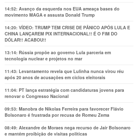
14:52:
Avanço da esquerda nos EUA ameaça bases do
movimento MAGA e assusta Donald Trump
14:20:
VÍDEO: TRUMP TEM CRlSE DE PÂNlCO APÓS LULA E
CHINA LANÇAREM PIX INTERNACIONAL!! É O FIM DO
DÓLAR!! ACABOU!!
13:14:
Rússia propõe ao governo Lula parceria em
tecnologia nuclear e projetos no mar
11:43:
Levantamento revela que Lulinha nunca virou réu
após 20 anos de acusações em ciclos eleitorais
11:04:
PT lança estratégia com candidaturas jovens para
renovar o Congresso Nacional
09:53:
Manobra de Nikolas Ferreira para favorecer Flávio
Bolsonaro é frustrada por recusa de Romeu Zema
08:49:
Alexandre de Moraes nega recurso de Jair Bolsonaro
e mantém proibição de visitas políticas