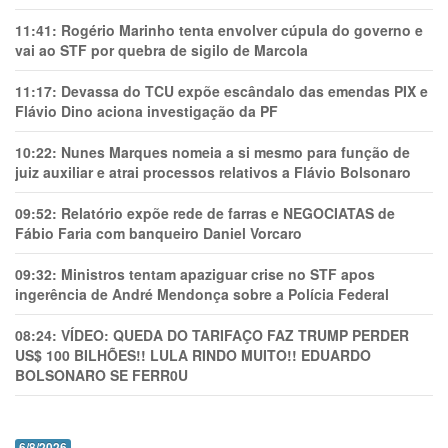
11:41:
Rogério Marinho tenta envolver cúpula do governo e
vai ao STF por quebra de sigilo de Marcola
11:17:
Devassa do TCU expõe escândalo das emendas PIX e
Flávio Dino aciona investigação da PF
10:22:
Nunes Marques nomeia a si mesmo para função de
juiz auxiliar e atrai processos relativos a Flávio Bolsonaro
09:52:
Relatório expõe rede de farras e NEGOCIATAS de
Fábio Faria com banqueiro Daniel Vorcaro
09:32:
Ministros tentam apaziguar crise no STF apos
ingerência de André Mendonça sobre a Polícia Federal
08:24:
VÍDEO: QUEDA DO TARIFAÇO FAZ TRUMP PERDER
US$ 100 BILHÕES!! LULA RINDO MUITO!! EDUARDO
BOLSONARO SE FERR0U
6/8/2026