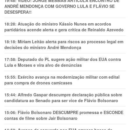
19:48:
VÍDEO: JORGE MESSIAS ARTICULA ENCONTRO DE
ANDRÉ MENDONÇA COM GOVERNO LULA E FLÁVIO SE
DESESPERA!!
18:28:
Atuação do ministro Kássio Nunes em acordos
partidários acende alerta e gera crítica de Reinaldo Azevedo
18:18:
Míriam Leitão alerta para riscos ao processo legal em
decisões do ministro André Mendonça
17:58:
Deputado do PL sugere ação militar dos EUA contra
Lula e Moraes e vira alvo de denúncias
15:55:
Exército avança na modernização militar com edital
para compra de drones camicases
15:44:
Alfredo Gaspar descumpre declaração pública sobre
candidatura ao Senado para ser vice de Flávio Bolsonaro
15:06:
Flávio Bolsonaro DESCUMPRE promessa e ESCONDE
contas de filme sobre Jair Bolsonaro