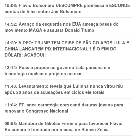
15:06:
Flávio Bolsonaro DESCUMPRE promessa e ESCONDE
contas de filme sobre Jair Bolsonaro
14:52:
Avanço da esquerda nos EUA ameaça bases do
movimento MAGA e assusta Donald Trump
14:20:
VÍDEO: TRUMP TEM CRlSE DE PÂNlCO APÓS LULA E
CHINA LANÇAREM PIX INTERNACIONAL!! É O FIM DO
DÓLAR!! ACABOU!!
13:14:
Rússia propõe ao governo Lula parceria em
tecnologia nuclear e projetos no mar
11:43:
Levantamento revela que Lulinha nunca virou réu
após 20 anos de acusações em ciclos eleitorais
11:04:
PT lança estratégia com candidaturas jovens para
renovar o Congresso Nacional
09:53:
Manobra de Nikolas Ferreira para favorecer Flávio
Bolsonaro é frustrada por recusa de Romeu Zema