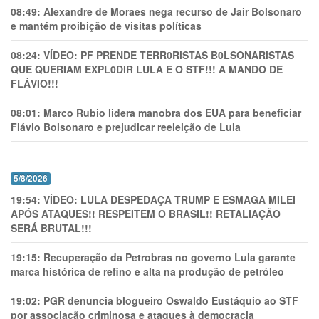
08:49:
Alexandre de Moraes nega recurso de Jair Bolsonaro
e mantém proibição de visitas políticas
08:24:
VÍDEO: PF PRENDE TERR0RlSTAS B0LSONARlSTAS
QUE QUERIAM EXPL0DlR LULA E O STF!!! A MANDO DE
FLÁVIO!!!
08:01:
Marco Rubio lidera manobra dos EUA para beneficiar
Flávio Bolsonaro e prejudicar reeleição de Lula
5/8/2026
19:54:
VÍDEO: LULA DESPEDAÇA TRUMP E ESMAGA MILEI
APÓS ATAQUES!! RESPEITEM O BRASIL!! RETALIAÇÃO
SERÁ BRUTAL!!!
19:15:
Recuperação da Petrobras no governo Lula garante
marca histórica de refino e alta na produção de petróleo
19:02:
PGR denuncia blogueiro Oswaldo Eustáquio ao STF
por associação criminosa e ataques à democracia