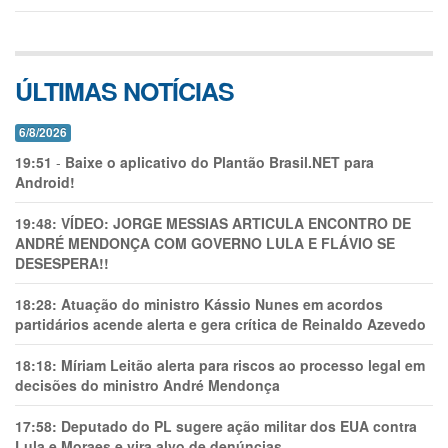
ÚLTIMAS NOTÍCIAS
6/8/2026
19:51
-
Baixe o aplicativo do Plantão Brasil.NET para
Android!
19:48:
VÍDEO: JORGE MESSIAS ARTICULA ENCONTRO DE
ANDRÉ MENDONÇA COM GOVERNO LULA E FLÁVIO SE
DESESPERA!!
18:28:
Atuação do ministro Kássio Nunes em acordos
partidários acende alerta e gera crítica de Reinaldo Azevedo
18:18:
Míriam Leitão alerta para riscos ao processo legal em
decisões do ministro André Mendonça
17:58:
Deputado do PL sugere ação militar dos EUA contra
Lula e Moraes e vira alvo de denúncias