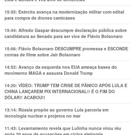
15:55:
Exército avança na modernização militar com edital
para compra de drones camicases
15:44:
Alfredo Gaspar descumpre declaração pública sobre
candidatura ao Senado para ser vice de Flávio Bolsonaro
15:06:
Flávio Bolsonaro DESCUMPRE promessa e ESCONDE
contas de filme sobre Jair Bolsonaro
14:52:
Avanço da esquerda nos EUA ameaça bases do
movimento MAGA e assusta Donald Trump
14:20:
VÍDEO: TRUMP TEM CRlSE DE PÂNlCO APÓS LULA E
CHINA LANÇAREM PIX INTERNACIONAL!! É O FIM DO
DÓLAR!! ACABOU!!
13:14:
Rússia propõe ao governo Lula parceria em
tecnologia nuclear e projetos no mar
11:43:
Levantamento revela que Lulinha nunca virou réu
após 20 anos de acusações em ciclos eleitorais