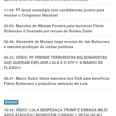
11:04:
PT lança estratégia com candidaturas jovens para
renovar o Congresso Nacional
09:53:
Manobra de Nikolas Ferreira para favorecer Flávio
Bolsonaro é frustrada por recusa de Romeu Zema
08:49:
Alexandre de Moraes nega recurso de Jair Bolsonaro
e mantém proibição de visitas políticas
08:24:
VÍDEO: PF PRENDE TERR0RlSTAS B0LSONARlSTAS
QUE QUERIAM EXPL0DlR LULA E O STF!!! A MANDO DE
FLÁVIO!!!
08:01:
Marco Rubio lidera manobra dos EUA para beneficiar
Flávio Bolsonaro e prejudicar reeleição de Lula
5/8/2026
19:54:
VÍDEO: LULA DESPEDAÇA TRUMP E ESMAGA MILEI
APÓS ATAQUES!! RESPEITEM O BRASIL!! RETALIAÇÃO