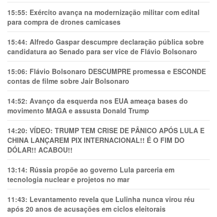
15:55:
Exército avança na modernização militar com edital
para compra de drones camicases
15:44:
Alfredo Gaspar descumpre declaração pública sobre
candidatura ao Senado para ser vice de Flávio Bolsonaro
15:06:
Flávio Bolsonaro DESCUMPRE promessa e ESCONDE
contas de filme sobre Jair Bolsonaro
14:52:
Avanço da esquerda nos EUA ameaça bases do
movimento MAGA e assusta Donald Trump
14:20:
VÍDEO: TRUMP TEM CRlSE DE PÂNlCO APÓS LULA E
CHINA LANÇAREM PIX INTERNACIONAL!! É O FIM DO
DÓLAR!! ACABOU!!
13:14:
Rússia propõe ao governo Lula parceria em
tecnologia nuclear e projetos no mar
11:43:
Levantamento revela que Lulinha nunca virou réu
após 20 anos de acusações em ciclos eleitorais