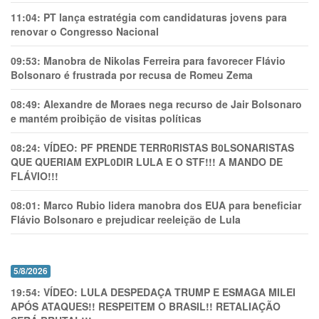
11:04:
PT lança estratégia com candidaturas jovens para
renovar o Congresso Nacional
09:53:
Manobra de Nikolas Ferreira para favorecer Flávio
Bolsonaro é frustrada por recusa de Romeu Zema
08:49:
Alexandre de Moraes nega recurso de Jair Bolsonaro
e mantém proibição de visitas políticas
08:24:
VÍDEO: PF PRENDE TERR0RlSTAS B0LSONARlSTAS
QUE QUERIAM EXPL0DlR LULA E O STF!!! A MANDO DE
FLÁVIO!!!
08:01:
Marco Rubio lidera manobra dos EUA para beneficiar
Flávio Bolsonaro e prejudicar reeleição de Lula
5/8/2026
19:54:
VÍDEO: LULA DESPEDAÇA TRUMP E ESMAGA MILEI
APÓS ATAQUES!! RESPEITEM O BRASIL!! RETALIAÇÃO