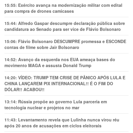
15:55:
Exército avança na modernização militar com edital
para compra de drones camicases
15:44:
Alfredo Gaspar descumpre declaração pública sobre
candidatura ao Senado para ser vice de Flávio Bolsonaro
15:06:
Flávio Bolsonaro DESCUMPRE promessa e ESCONDE
contas de filme sobre Jair Bolsonaro
14:52:
Avanço da esquerda nos EUA ameaça bases do
movimento MAGA e assusta Donald Trump
14:20:
VÍDEO: TRUMP TEM CRlSE DE PÂNlCO APÓS LULA E
CHINA LANÇAREM PIX INTERNACIONAL!! É O FIM DO
DÓLAR!! ACABOU!!
13:14:
Rússia propõe ao governo Lula parceria em
tecnologia nuclear e projetos no mar
11:43:
Levantamento revela que Lulinha nunca virou réu
após 20 anos de acusações em ciclos eleitorais