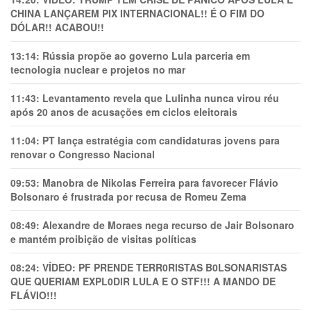
CHINA LANÇAREM PIX INTERNACIONAL!! É O FIM DO
DÓLAR!! ACABOU!!
13:14:
Rússia propõe ao governo Lula parceria em
tecnologia nuclear e projetos no mar
11:43:
Levantamento revela que Lulinha nunca virou réu
após 20 anos de acusações em ciclos eleitorais
11:04:
PT lança estratégia com candidaturas jovens para
renovar o Congresso Nacional
09:53:
Manobra de Nikolas Ferreira para favorecer Flávio
Bolsonaro é frustrada por recusa de Romeu Zema
08:49:
Alexandre de Moraes nega recurso de Jair Bolsonaro
e mantém proibição de visitas políticas
08:24:
VÍDEO: PF PRENDE TERR0RlSTAS B0LSONARlSTAS
QUE QUERIAM EXPL0DlR LULA E O STF!!! A MANDO DE
FLÁVIO!!!