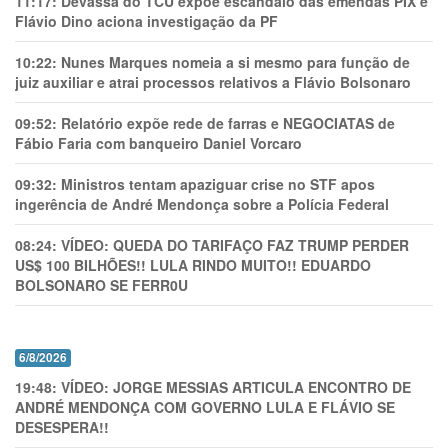
11:17:
Devassa do TCU expõe escândalo das emendas PIX e
Flávio Dino aciona investigação da PF
10:22:
Nunes Marques nomeia a si mesmo para função de
juiz auxiliar e atrai processos relativos a Flávio Bolsonaro
09:52:
Relatório expõe rede de farras e NEGOCIATAS de
Fábio Faria com banqueiro Daniel Vorcaro
09:32:
Ministros tentam apaziguar crise no STF apos
ingerência de André Mendonça sobre a Polícia Federal
08:24:
VÍDEO: QUEDA DO TARIFAÇO FAZ TRUMP PERDER
US$ 100 BILHÕES!! LULA RINDO MUITO!! EDUARDO
BOLSONARO SE FERR0U
6/8/2026
19:48:
VÍDEO: JORGE MESSIAS ARTICULA ENCONTRO DE
ANDRÉ MENDONÇA COM GOVERNO LULA E FLÁVIO SE
DESESPERA!!