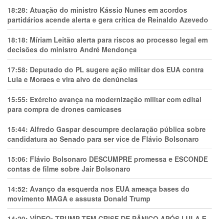
18:28:
Atuação do ministro Kássio Nunes em acordos
partidários acende alerta e gera crítica de Reinaldo Azevedo
18:18:
Míriam Leitão alerta para riscos ao processo legal em
decisões do ministro André Mendonça
17:58:
Deputado do PL sugere ação militar dos EUA contra
Lula e Moraes e vira alvo de denúncias
15:55:
Exército avança na modernização militar com edital
para compra de drones camicases
15:44:
Alfredo Gaspar descumpre declaração pública sobre
candidatura ao Senado para ser vice de Flávio Bolsonaro
15:06:
Flávio Bolsonaro DESCUMPRE promessa e ESCONDE
contas de filme sobre Jair Bolsonaro
14:52:
Avanço da esquerda nos EUA ameaça bases do
movimento MAGA e assusta Donald Trump
14:20:
VÍDEO: TRUMP TEM CRlSE DE PÂNlCO APÓS LULA E