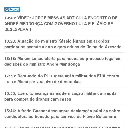
6/8/2026
19:48:
VÍDEO: JORGE MESSIAS ARTICULA ENCONTRO DE
ANDRÉ MENDONÇA COM GOVERNO LULA E FLÁVIO SE
DESESPERA!!
18:28:
Atuação do ministro Kássio Nunes em acordos
partidários acende alerta e gera crítica de Reinaldo Azevedo
18:18:
Míriam Leitão alerta para riscos ao processo legal em
decisões do ministro André Mendonça
17:58:
Deputado do PL sugere ação militar dos EUA contra
Lula e Moraes e vira alvo de denúncias
15:55:
Exército avança na modernização militar com edital
para compra de drones camicases
15:44:
Alfredo Gaspar descumpre declaração pública sobre
candidatura ao Senado para ser vice de Flávio Bolsonaro
15:06:
Flávio Bolsonaro DESCUMPRE promessa e ESCONDE