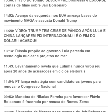
contas de filme sobre Jair Bolsonaro
14:52:
Avanço da esquerda nos EUA ameaça bases do
movimento MAGA e assusta Donald Trump
14:20:
VÍDEO: TRUMP TEM CRlSE DE PÂNlCO APÓS LULA E
CHINA LANÇAREM PIX INTERNACIONAL!! É O FIM DO
DÓLAR!! ACABOU!!
13:14:
Rússia propõe ao governo Lula parceria em
tecnologia nuclear e projetos no mar
11:43:
Levantamento revela que Lulinha nunca virou réu
após 20 anos de acusações em ciclos eleitorais
11:04:
PT lança estratégia com candidaturas jovens para
renovar o Congresso Nacional
09:53:
Manobra de Nikolas Ferreira para favorecer Flávio
Bolsonaro é frustrada por recusa de Romeu Zema
08:49:
Alexandre de Moraes nega recurso de Jair Bolsonaro