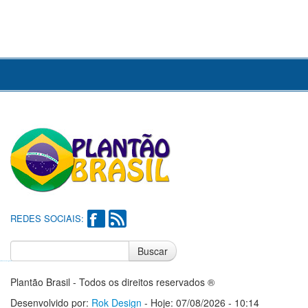
REDES SOCIAIS:
Buscar
Notícias do Flamengo
Notícias do Corinthians
Plantão Brasil - Todos os direitos reservados ®
Desenvolvido por:
Rok Design
- Hoje: 07/08/2026 - 10:14