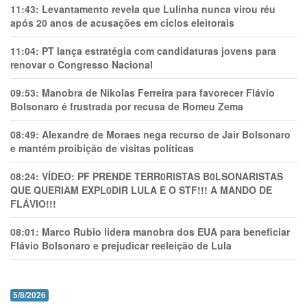
11:43:
Levantamento revela que Lulinha nunca virou réu
após 20 anos de acusações em ciclos eleitorais
11:04:
PT lança estratégia com candidaturas jovens para
renovar o Congresso Nacional
09:53:
Manobra de Nikolas Ferreira para favorecer Flávio
Bolsonaro é frustrada por recusa de Romeu Zema
08:49:
Alexandre de Moraes nega recurso de Jair Bolsonaro
e mantém proibição de visitas políticas
08:24:
VÍDEO: PF PRENDE TERR0RlSTAS B0LSONARlSTAS
QUE QUERIAM EXPL0DlR LULA E O STF!!! A MANDO DE
FLÁVIO!!!
08:01:
Marco Rubio lidera manobra dos EUA para beneficiar
Flávio Bolsonaro e prejudicar reeleição de Lula
5/8/2026