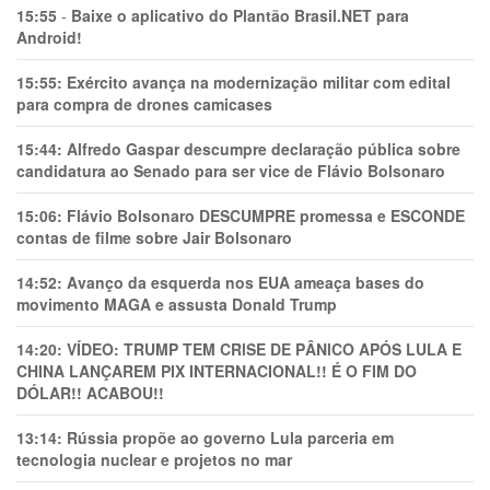
15:55
-
Baixe o aplicativo do Plantão Brasil.NET para
Android!
15:55:
Exército avança na modernização militar com edital
para compra de drones camicases
15:44:
Alfredo Gaspar descumpre declaração pública sobre
candidatura ao Senado para ser vice de Flávio Bolsonaro
15:06:
Flávio Bolsonaro DESCUMPRE promessa e ESCONDE
contas de filme sobre Jair Bolsonaro
14:52:
Avanço da esquerda nos EUA ameaça bases do
movimento MAGA e assusta Donald Trump
14:20:
VÍDEO: TRUMP TEM CRlSE DE PÂNlCO APÓS LULA E
CHINA LANÇAREM PIX INTERNACIONAL!! É O FIM DO
DÓLAR!! ACABOU!!
13:14:
Rússia propõe ao governo Lula parceria em
tecnologia nuclear e projetos no mar