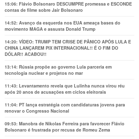
15:06:
Flávio Bolsonaro DESCUMPRE promessa e ESCONDE
contas de filme sobre Jair Bolsonaro
14:52:
Avanço da esquerda nos EUA ameaça bases do
movimento MAGA e assusta Donald Trump
14:20:
VÍDEO: TRUMP TEM CRlSE DE PÂNlCO APÓS LULA E
CHINA LANÇAREM PIX INTERNACIONAL!! É O FIM DO
DÓLAR!! ACABOU!!
13:14:
Rússia propõe ao governo Lula parceria em
tecnologia nuclear e projetos no mar
11:43:
Levantamento revela que Lulinha nunca virou réu
após 20 anos de acusações em ciclos eleitorais
11:04:
PT lança estratégia com candidaturas jovens para
renovar o Congresso Nacional
09:53:
Manobra de Nikolas Ferreira para favorecer Flávio
Bolsonaro é frustrada por recusa de Romeu Zema