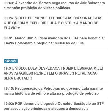
08:49:
Alexandre de Moraes nega recurso de Jair Bolsonaro
e mantém proibição de visitas políticas
08:24:
VÍDEO: PF PRENDE TERR0RlSTAS B0LSONARlSTAS
QUE QUERIAM EXPL0DlR LULA E O STF!!! A MANDO DE
FLÁVIO!!!
08:01:
Marco Rubio lidera manobra dos EUA para beneficiar
Flávio Bolsonaro e prejudicar reeleição de Lula
5/8/2026
19:54:
VÍDEO: LULA DESPEDAÇA TRUMP E ESMAGA MILEI
APÓS ATAQUES!! RESPEITEM O BRASIL!! RETALIAÇÃO
SERÁ BRUTAL!!!
19:15:
Recuperação da Petrobras no governo Lula garante
marca histórica de refino e alta na produção de petróleo
19:02:
PGR denuncia blogueiro Oswaldo Eustáquio ao STF
por associação criminosa e ataques à democracia