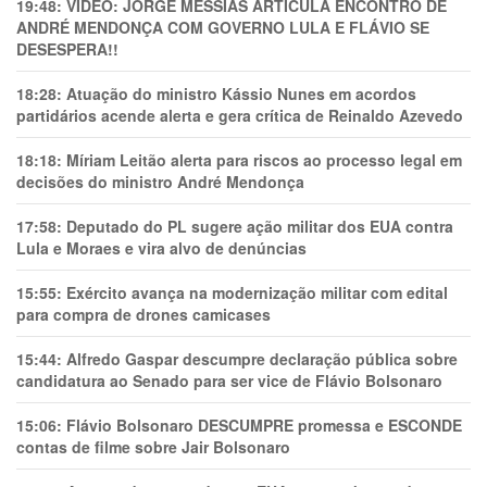
19:48:
VÍDEO: JORGE MESSIAS ARTICULA ENCONTRO DE
ANDRÉ MENDONÇA COM GOVERNO LULA E FLÁVIO SE
DESESPERA!!
18:28:
Atuação do ministro Kássio Nunes em acordos
partidários acende alerta e gera crítica de Reinaldo Azevedo
18:18:
Míriam Leitão alerta para riscos ao processo legal em
decisões do ministro André Mendonça
17:58:
Deputado do PL sugere ação militar dos EUA contra
Lula e Moraes e vira alvo de denúncias
15:55:
Exército avança na modernização militar com edital
para compra de drones camicases
15:44:
Alfredo Gaspar descumpre declaração pública sobre
candidatura ao Senado para ser vice de Flávio Bolsonaro
15:06:
Flávio Bolsonaro DESCUMPRE promessa e ESCONDE
contas de filme sobre Jair Bolsonaro