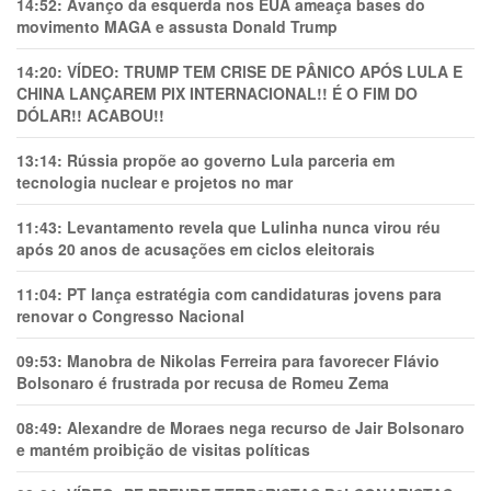
14:52:
Avanço da esquerda nos EUA ameaça bases do
movimento MAGA e assusta Donald Trump
14:20:
VÍDEO: TRUMP TEM CRlSE DE PÂNlCO APÓS LULA E
CHINA LANÇAREM PIX INTERNACIONAL!! É O FIM DO
DÓLAR!! ACABOU!!
13:14:
Rússia propõe ao governo Lula parceria em
tecnologia nuclear e projetos no mar
11:43:
Levantamento revela que Lulinha nunca virou réu
após 20 anos de acusações em ciclos eleitorais
11:04:
PT lança estratégia com candidaturas jovens para
renovar o Congresso Nacional
09:53:
Manobra de Nikolas Ferreira para favorecer Flávio
Bolsonaro é frustrada por recusa de Romeu Zema
08:49:
Alexandre de Moraes nega recurso de Jair Bolsonaro
e mantém proibição de visitas políticas