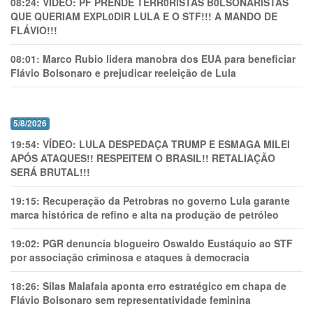
08:24:
VÍDEO: PF PRENDE TERR0RlSTAS B0LSONARlSTAS
QUE QUERIAM EXPL0DlR LULA E O STF!!! A MANDO DE
FLÁVIO!!!
08:01:
Marco Rubio lidera manobra dos EUA para beneficiar
Flávio Bolsonaro e prejudicar reeleição de Lula
5/8/2026
19:54:
VÍDEO: LULA DESPEDAÇA TRUMP E ESMAGA MILEI
APÓS ATAQUES!! RESPEITEM O BRASIL!! RETALIAÇÃO
SERÁ BRUTAL!!!
19:15:
Recuperação da Petrobras no governo Lula garante
marca histórica de refino e alta na produção de petróleo
19:02:
PGR denuncia blogueiro Oswaldo Eustáquio ao STF
por associação criminosa e ataques à democracia
18:26:
Silas Malafaia aponta erro estratégico em chapa de
Flávio Bolsonaro sem representatividade feminina