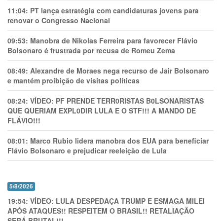
11:04:
PT lança estratégia com candidaturas jovens para
renovar o Congresso Nacional
09:53:
Manobra de Nikolas Ferreira para favorecer Flávio
Bolsonaro é frustrada por recusa de Romeu Zema
08:49:
Alexandre de Moraes nega recurso de Jair Bolsonaro
e mantém proibição de visitas políticas
08:24:
VÍDEO: PF PRENDE TERR0RlSTAS B0LSONARlSTAS
QUE QUERIAM EXPL0DlR LULA E O STF!!! A MANDO DE
FLÁVIO!!!
08:01:
Marco Rubio lidera manobra dos EUA para beneficiar
Flávio Bolsonaro e prejudicar reeleição de Lula
5/8/2026
19:54:
VÍDEO: LULA DESPEDAÇA TRUMP E ESMAGA MILEI
APÓS ATAQUES!! RESPEITEM O BRASIL!! RETALIAÇÃO
SERÁ BRUTAL!!!