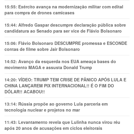
15:55:
Exército avança na modernização militar com edital
para compra de drones camicases
15:44:
Alfredo Gaspar descumpre declaração pública sobre
candidatura ao Senado para ser vice de Flávio Bolsonaro
15:06:
Flávio Bolsonaro DESCUMPRE promessa e ESCONDE
contas de filme sobre Jair Bolsonaro
14:52:
Avanço da esquerda nos EUA ameaça bases do
movimento MAGA e assusta Donald Trump
14:20:
VÍDEO: TRUMP TEM CRlSE DE PÂNlCO APÓS LULA E
CHINA LANÇAREM PIX INTERNACIONAL!! É O FIM DO
DÓLAR!! ACABOU!!
13:14:
Rússia propõe ao governo Lula parceria em
tecnologia nuclear e projetos no mar
11:43:
Levantamento revela que Lulinha nunca virou réu
após 20 anos de acusações em ciclos eleitorais