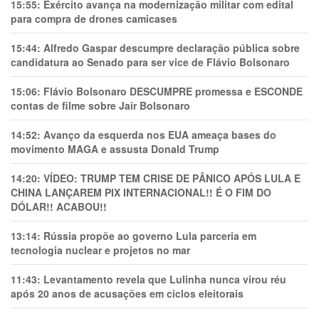
15:55:
Exército avança na modernização militar com edital
para compra de drones camicases
15:44:
Alfredo Gaspar descumpre declaração pública sobre
candidatura ao Senado para ser vice de Flávio Bolsonaro
15:06:
Flávio Bolsonaro DESCUMPRE promessa e ESCONDE
contas de filme sobre Jair Bolsonaro
14:52:
Avanço da esquerda nos EUA ameaça bases do
movimento MAGA e assusta Donald Trump
14:20:
VÍDEO: TRUMP TEM CRlSE DE PÂNlCO APÓS LULA E
CHINA LANÇAREM PIX INTERNACIONAL!! É O FIM DO
DÓLAR!! ACABOU!!
13:14:
Rússia propõe ao governo Lula parceria em
tecnologia nuclear e projetos no mar
11:43:
Levantamento revela que Lulinha nunca virou réu
após 20 anos de acusações em ciclos eleitorais