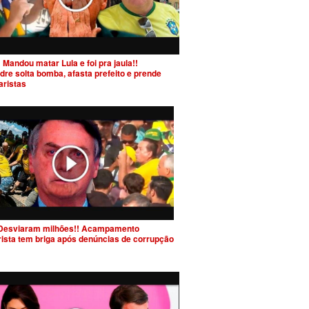
 Mandou matar Lula e foi pra jaula!!
dre solta bomba, afasta prefeito e prende
aristas
Desviaram milhões!! Acampamento
rista tem briga após denúncias de corrupção