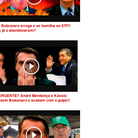
 Bolsonaro arrega e se humilha ao STF!!
s já o abandonaram!!
URGENTE!! André Mendonça e Kássio
raem Bolsonaro e acabam com o golpe!!