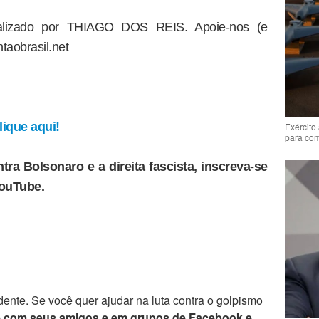
dealizado por THIAGO DOS REIS. Apoie-nos (e
taobrasil.net
ique aqui!
Exército
para co
tra Bolsonaro e a direita fascista, inscreva-se
YouTube.
ente. Se você quer ajudar na luta contra o golpismo
e com seus amigos e em grupos de Facebook e