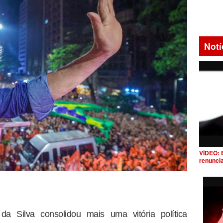
Notí
VÍDEO: 
renunci
da Silva consolidou mais uma vitória política