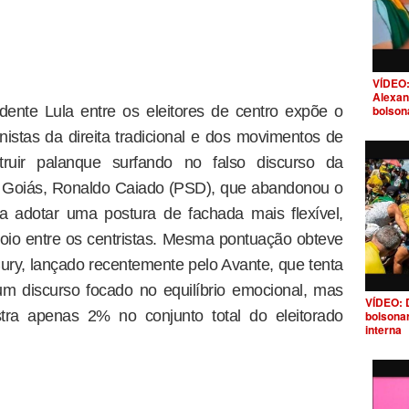
VÍDEO:
Alexan
bolson
ente Lula entre os eleitores de centro expõe o
nistas da direita tradicional e dos movimentos de
struir palanque surfando no falso discurso da
e Goiás, Ronaldo Caiado (PSD), que abandonou o
ra adotar uma postura de fachada mais flexível,
io entre os centristas. Mesma pontuação obteve
Cury, lançado recentemente pelo Avante, que tenta
m discurso focado no equilíbrio emocional, mas
VÍDEO: 
stra apenas 2% no conjunto total do eleitorado
bolsona
interna